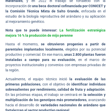
materiales
, y en 2022 el trabajo se fortaleció con la
incorporación de
una beca doctoral cofinanciada por CONICET y
la Comisión Técnica Mixta de Salto Grande
, enfocada en el
estudio de la biología reproductiva del arándano y su aplicación
al mejoramiento genético.
Nota que te puede interesar:
La fertilización estratégica
mejora 16 % la producción de mijo perenne
Hasta el momento,
se obtuvieron progenies a partir de
parentales implantados localmente
, elegidos por su potencial
productivo y comercial. En ese marco,
unas 2.800 plantas fueron
instaladas a campo para su evaluación
, en el marco de
proyectos institucionales y convenios con empresas privadas de
la región.
Actualmente, el equipo técnico inició
la evaluación de las
primeras poblaciones
, con el objetivo de
identificar individuos
sobresalientes por rendimiento, calidad de fruta y adaptación
.
En las próximas etapas, el trabajo se centrará en
la selección y
multiplicación de los genotipos más prometedores
, avanzando
hacia el desarrollo de
variedades nacionales de arándano que
fortalezcan al sector productivo regional
.