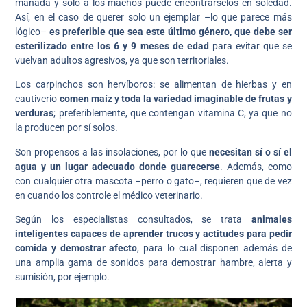
manada y solo a los machos puede encontrárselos en soledad.
Así, en el caso de querer solo un ejemplar –lo que parece más
lógico–
es preferible que sea este último género, que debe ser
esterilizado entre los 6 y 9 meses de edad
para evitar que se
vuelvan adultos agresivos, ya que son territoriales.
Los carpinchos son hervíboros: se alimentan de hierbas y en
cautiverio
comen maíz y toda la variedad imaginable de frutas y
verduras
; preferiblemente, que contengan vitamina C, ya que no
la producen por sí solos.
Son propensos a las insolaciones, por lo que
necesitan sí o sí el
agua y un lugar adecuado donde guarecerse
. Además, como
con cualquier otra mascota –perro o gato–, requieren que de vez
en cuando los controle el médico veterinario.
Según los especialistas consultados, se trata
animales
inteligentes capaces de aprender trucos y actitudes para pedir
comida y demostrar afecto
, para lo cual disponen además de
una amplia gama de sonidos para demostrar hambre, alerta y
sumisión, por ejemplo.