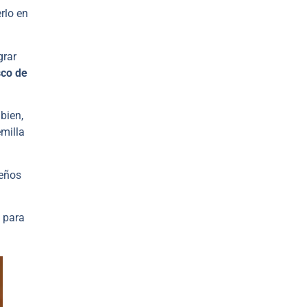
rlo en
grar
sco de
bien,
emilla
ueños
, para