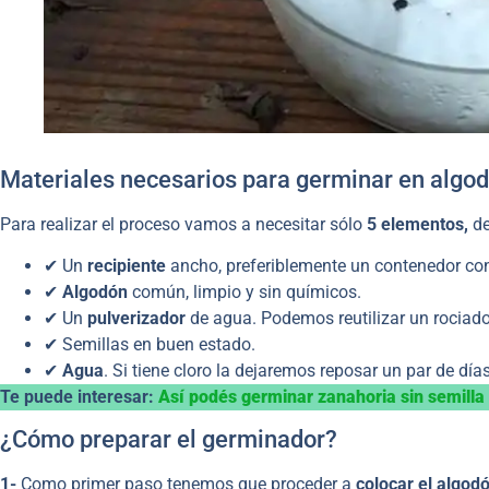
Materiales necesarios para germinar en algo
Para realizar el proceso vamos a necesitar sólo
5 elementos,
de
✔ Un
recipiente
ancho, preferiblemente un contenedor con 
✔
Algodón
común, limpio y sin químicos.
✔ Un
pulverizador
de agua. Podemos reutilizar un rociad
✔ Semillas en buen estado.
✔
Agua
. Si tiene cloro la dejaremos reposar un par de día
Te puede interesar:
Así podés germinar zanahoria sin semilla
¿Cómo preparar el germinador?
1-
Como primer paso tenemos que proceder a
colocar el algodó