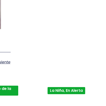
uiente
 de la
La Niña, En Alerta