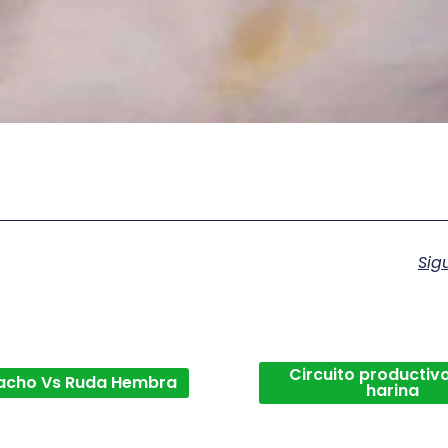
Sig
Circuito productivo
acho Vs Ruda Hembra
harina