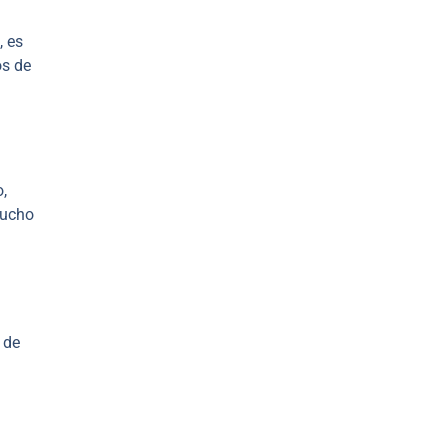
, es
os de
,
mucho
 de