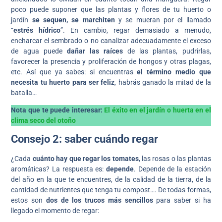
poco puede suponer que las plantas y flores de tu huerto o
jardín
se sequen, se marchiten
y se mueran por el llamado
“
estrés hídrico
”. En cambio, regar demasiado a menudo,
encharcar el sembrado o no canalizar adecuadamente el exceso
de agua puede
dañar las raíces
de las plantas, pudrirlas,
favorecer la presencia y proliferación de hongos y otras plagas,
etc. Así que ya sabes: si encuentras
el término medio que
necesita tu huerto para ser feliz
, habrás ganado la mitad de la
batalla…
Nota que te puede interesar:
El éxito en el jardín o huerta en el
clima seco del otoño
Consejo 2: saber cuándo regar
¿Cada
cuánto hay que regar los tomates
, las rosas o las plantas
aromáticas? La respuesta es:
depende
. Depende de la estación
del año en la que te encuentres, de la calidad de la tierra, de la
cantidad de nutrientes que tenga tu compost…. De todas formas,
estos son
dos de los trucos más sencillos
para saber si ha
llegado el momento de regar: