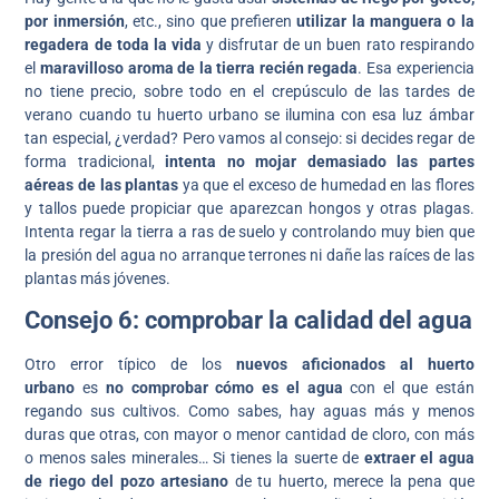
por inmersión
, etc., sino que prefieren
utilizar la manguera o la
regadera de toda la vida
y disfrutar de un buen rato respirando
el
maravilloso aroma de la tierra recién regada
. Esa experiencia
no tiene precio, sobre todo en el crepúsculo de las tardes de
verano cuando tu huerto urbano se ilumina con esa luz ámbar
tan especial, ¿verdad? Pero vamos al consejo: si decides regar de
forma tradicional,
intenta no mojar demasiado las partes
aéreas de las plantas
ya que el exceso de humedad en las flores
y tallos puede propiciar que aparezcan hongos y otras plagas.
Intenta regar la tierra a ras de suelo y controlando muy bien que
la presión del agua no arranque terrones ni dañe las raíces de las
plantas más jóvenes.
Consejo 6: comprobar la calidad del agua
Otro error típico de los
nuevos aficionados al huerto
urbano
es
no comprobar cómo es el agua
con el que están
regando sus cultivos. Como sabes, hay aguas más y menos
duras que otras, con mayor o menor cantidad de cloro, con más
o menos sales minerales… Si tienes la suerte de
extraer el agua
de riego del
pozo artesiano
de tu huerto, merece la pena que