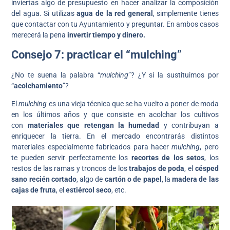
inviertas algo de presupuesto en hacer analizar la composición
del agua. Si utilizas
agua de la red general
, simplemente tienes
que contactar con tu Ayuntamiento y preguntar. En ambos casos
merecerá la pena
invertir tiempo y dinero.
Consejo 7: practicar el “mulching”
¿No te suena la palabra “
mulching
”? ¿Y si la sustituimos por
“
acolchamiento
”?
El
mulching
es una vieja técnica que se ha vuelto a poner de moda
en los últimos años y que consiste en acolchar los cultivos
con
materiales que retengan la humedad
y contribuyan a
enriquecer la tierra. En el mercado encontrarás distintos
materiales especialmente fabricados para hacer
mulching
, pero
te pueden servir perfectamente los
recortes de los setos
, los
restos de las ramas y troncos de los
trabajos de poda
, el
césped
sano recién cortado
, algo de
cartón o de papel
, la
madera de las
cajas de fruta
, el
estiércol seco
, etc.