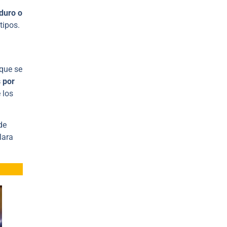
 duro o
tipos.
rque se
 por
 los
de
lara