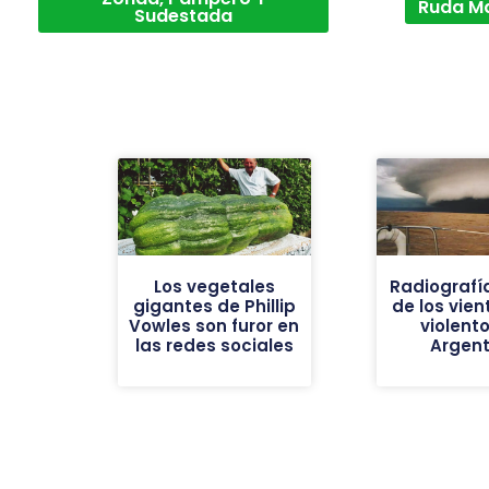
Ruda M
Sudestada
Los vegetales
Radiografí
gigantes de Phillip
de los vie
Vowles son furor en
violent
las redes sociales
Argent