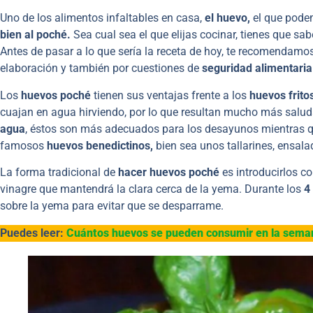
Uno de los alimentos infaltables en casa,
el huevo,
el que pode
bien al poché.
Sea cual sea el que elijas cocinar, tienes que sab
Antes de pasar a lo que sería la receta de hoy, te recomendamos
elaboración y también por cuestiones de
seguridad alimentaria
Los
huevos poché
tienen sus ventajas frente a los
huevos frito
cuajan en agua hirviendo, por lo que resultan mucho más saludab
agua
, éstos son más adecuados para los desayunos mientras q
famosos
huevos benedictinos,
bien sea unos tallarines, ensal
La forma tradicional de
hacer huevos poché
es introducirlos c
vinagre que mantendrá la clara cerca de la yema. Durante los
4
sobre la yema para evitar que se desparrame.
Puedes leer:
Cuántos huevos se pueden consumir en la sema