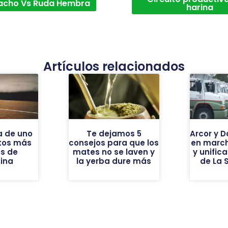
acho Vs Ruda Hembra
harina
Artículos relacionados
a de uno
Te dejamos 5
Arcor y 
ntos más
consejos para que los
en march
os de
mates no se laven y
y unific
ina
la yerba dure más
de La 