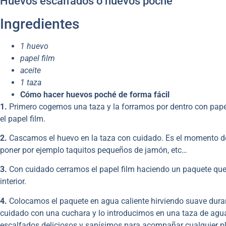
Huevos escalfados o huevos poché
Ingredientes
1 huevo
papel film
aceite
1 taza
Cómo hacer huevos poché de forma fácil
1.
Primero cogemos una taza y la forramos por dentro con pape
el papel film.
2.
Cascamos el huevo en la taza con cuidado. Es el momento de
poner por ejemplo taquitos pequeños de jamón, etc…
3.
Con cuidado cerramos el papel film haciendo un paquete que 
interior.
4.
Colocamos el paquete en agua caliente hirviendo suave dura
cuidado con una cuchara y lo introducimos en una taza de agua 
escalfados deliciosos y sanísimos para acompañar cualquier pl