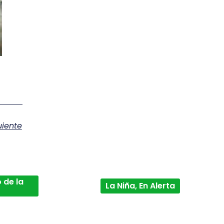
uiente
 de la
La Niña, En Alerta