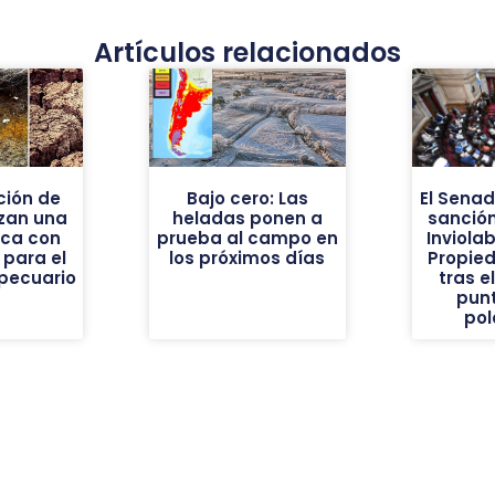
Artículos relacionados
ión de
Bajo cero: Las
El Sena
nzan una
heladas ponen a
sanción
ica con
prueba al campo en
Inviolab
 para el
los próximos días
Propie
pecuario
tras e
pun
pol