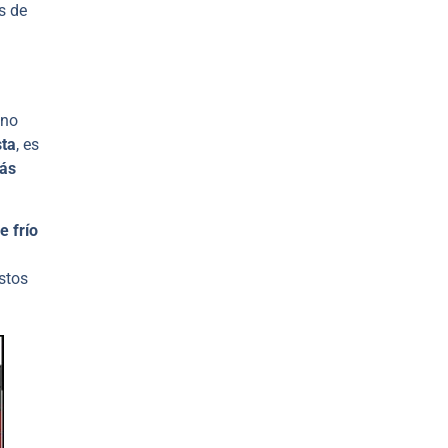
s de
 no
sta
, es
más
e frío
stos