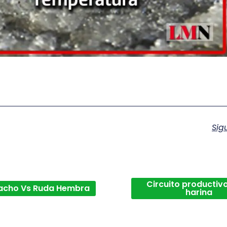
Sig
Circuito productivo
acho Vs Ruda Hembra
harina