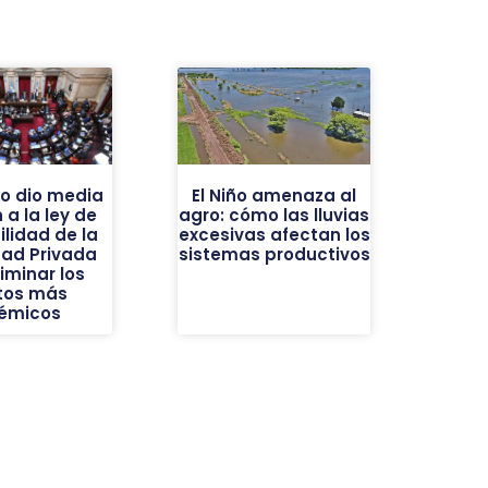
do dio media
El Niño amenaza al
 a la ley de
agro: cómo las lluvias
ilidad de la
excesivas afectan los
dad Privada
sistemas productivos
liminar los
tos más
émicos