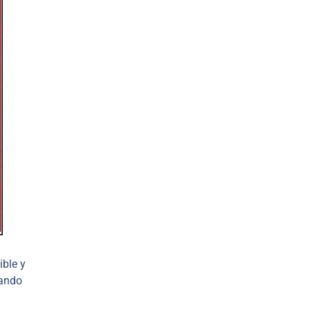
ible y
uando