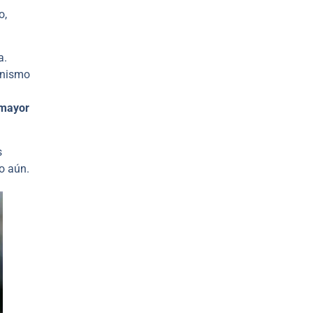
o,
a.
ganismo
 mayor
s
o aún.