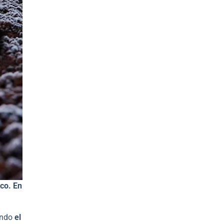
co. En
ando
el