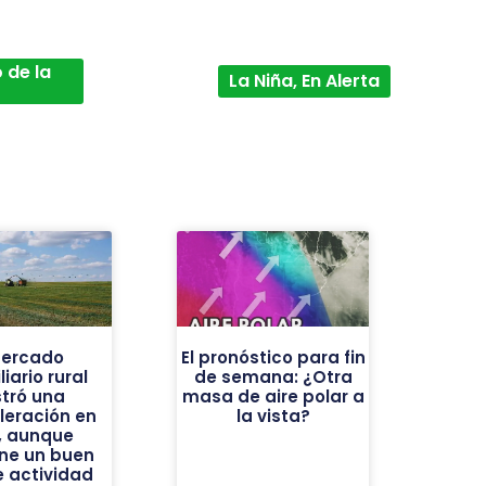
 de la
La Niña, En Alerta
mercado
El pronóstico para fin
iario rural
de semana: ¿Otra
tró una
masa de aire polar a
leración en
la vista?
o, aunque
ne un buen
e actividad