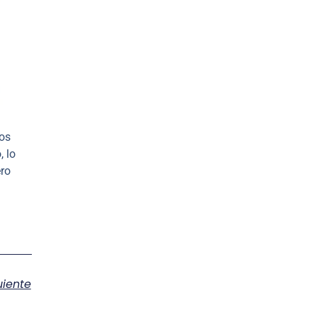
ños
, lo
ero
uiente