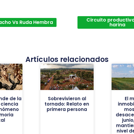
Circuito productivo
acho Vs Ruda Hembra
harina
Artículos relacionados
nde de la
Sobrevivieron al
El 
 ciencia
tornado: Relato en
inmobil
fenómeno
primera persona
mos
moria
desace
al
juni
mantie
nivel d