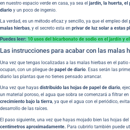
en nuestro espacio verde en casa, ya sea el
jardín, la huerta, el
diario
y un poco de ingenio.
La verdad, es un método eficaz y sencillo, ya que el empleo del 
malas hierbas
, y el secreto esta en
privar de luz solar a estas 
Puedes leer:
10 usos del bicarbonato de sodio en el jardín y e
Las instrucciones para acabar con las malas 
Una vez que tengas localizadas a las malas hierbas en el patio 
ocupan, con un pliegue de
papel de diario
. Esas serán las prime
diario las plantas que no tienes pensado arrancar.
Una vez que hayas
distribuido las hojas de papel de diario
, ej
un material poroso, el agua que sobra se comenzará a filtrar en 
crecimiento bajo la tierra
, ya que el agua con el periódico, evi
desarrollo de las raíces.
El paso siguiente, una vez que hayas mojado bien las hojas del 
centímetros aproximadamente.
Para cubrirlo también puede uti