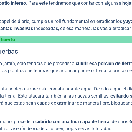
 patio interno
. Para este tendremos que contar con algunas
hoja
papel de diario, cumple un roll fundamental en erradicar los
yuy
plantas invasivas
indeseadas, de esa manera, las vas a erradicar.
l huerto
hierbas
o jardín, solo tendrás que proceder a
cubrir esa porción de tierr
ras plantas que tendrás que arrancar primero. Evita cubrir con e
ecuta un riego sobre este con abundante agua. Debido a que el di
la tierra. Esto atacará también a las nuevas semillas,
evitando 
tará que estas sean capas de germinar de manera libre, bloquean
diario, procede a
cubrirlo con una fina capa de tierra
, de unos
6
lizar aserrín de madera, o bien, hojas secas trituradas.