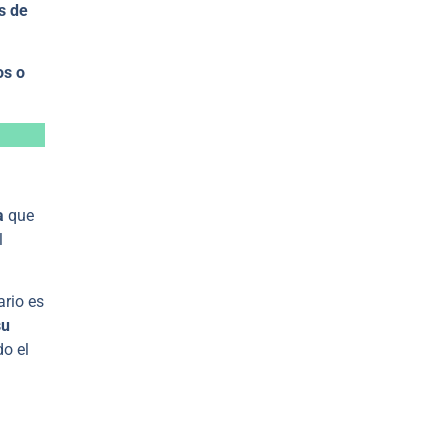
s de
os o
a
que
l
ario es
su
do el