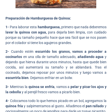
Preparación de Hamburguesa de Quinoa:
1-
Para laborar esta
hamburguesa,
primero que nada deberemos
lavar la quinoa con agua,
para dejarla bien limpia, con cuidado
porque su tamaño pequeño hace que sea fácil que se nos pasen
por el colador si tiene los agujeros grandes.
2-
Cuando estén
escurrido los granos, vamos a proceder a
cocinarlos
en una olla de tamaño adecuado,
añadiendo agua
y
dejando que hierva durante unos minutos, hasta que quede bien
cocida, así aumentará su tamaño y se ablandará. Tras el
cocinado, dejamos reposar por unos minutos y luego vamos a
escurrirla bien
. Dejamos enfriar en un bolw.
3-
Mientras la
quinoa se enfría
, vamos a
pelar y picar los ajos y
la cebolla
y al perejil fresco vamos a picarlo bien.
4-
Colocamos todo lo que hemos picado en un bol, agregamos la
quinoa fría
y salpimentamos al gusto. Añadimos el
pan rallado
y
opcionalmente un poco de jengibre para darle un toque picantito.