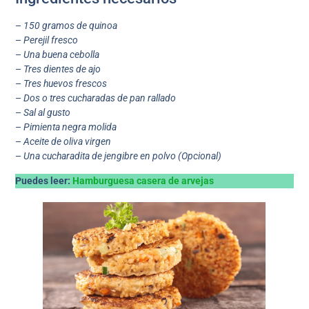
–
150 gramos de quinoa
–
Perejil fresco
–
Una buena cebolla
–
Tres dientes de ajo
–
Tres huevos frescos
–
Dos o tres cucharadas de pan rallado
–
Sal al gusto
–
Pimienta negra molida
–
Aceite de oliva virgen
–
Una cucharadita de jengibre en polvo (Opcional)
Puedes leer:
Hamburguesa casera de arvejas