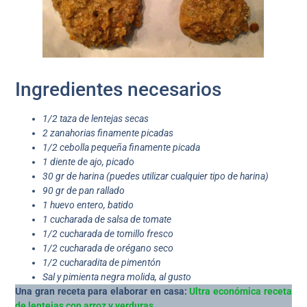
Ingredientes necesarios
1/2 taza de lentejas secas
2 zanahorias finamente picadas
1/2 cebolla pequeña finamente picada
1 diente de ajo, picado
30 gr de harina (puedes utilizar cualquier tipo de harina)
90 gr de pan rallado
1 huevo entero, batido
1 cucharada de salsa de tomate
1/2 cucharada de tomillo fresco
1/2 cucharada de orégano seco
1/2 cucharadita de pimentón
Sal y pimienta negra molida, al gusto
Una gran receta para elaborar en casa:
Ultra económica receta
de lentejas con arroz y verduras