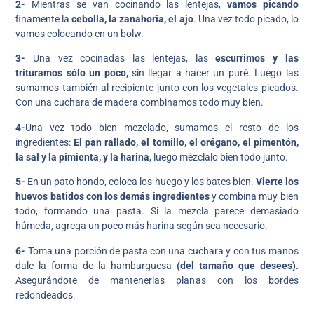
2-
Mientras se van cocinando las lentejas,
vamos picando
finamente la
cebolla, la zanahoria, el ajo
. Una vez todo picado, lo
vamos colocando en un bolw.
3-
Una vez cocinadas las lentejas, las
escurrimos y las
trituramos sólo un poco,
sin llegar a hacer un puré. Luego las
sumamos también al recipiente junto con los vegetales picados.
Con una cuchara de madera combinamos todo muy bien.
4-
Una vez todo bien mezclado, sumamos el resto de los
ingredientes:
El pan rallado, el tomillo, el orégano, el pimentón,
la sal y la pimienta, y la harina
, luego mézclalo bien todo junto.
5-
En un pato hondo, coloca los huego y los bates bien.
Vierte los
huevos batidos con los demás ingredientes
y combina muy bien
todo, formando una pasta. Si la mezcla parece demasiado
húmeda, agrega un poco más harina según sea necesario.
6-
Toma una porción de pasta con una cuchara y con tus manos
dale la forma de la hamburguesa
(del tamaño que desees).
Asegurándote de mantenerlas planas con los bordes
redondeados.