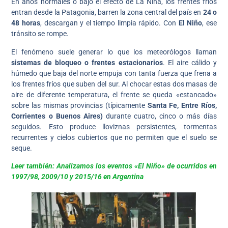
En años normales o bajo el efecto de La Niña, los frentes fríos
entran desde la Patagonia, barren la zona central del país en
24 o
48 horas
, descargan y el tiempo limpia rápido. Con
El Niño
, ese
tránsito se rompe.
El fenómeno suele generar lo que los meteorólogos llaman
sistemas de bloqueo o frentes estacionarios
. El aire cálido y
húmedo que baja del norte empuja con tanta fuerza que frena a
los frentes fríos que suben del sur. Al chocar estas dos masas de
aire de diferente temperatura, el frente se queda «estancado»
sobre las mismas provincias (típicamente
Santa Fe, Entre Ríos,
Corrientes o Buenos Aires)
durante cuatro, cinco o más días
seguidos. Esto produce lloviznas persistentes, tormentas
recurrentes y cielos cubiertos que no permiten que el suelo se
seque.
Leer también: Analizamos los eventos «El Niño» de ocurridos en
1997/98, 2009/10 y 2015/16 en Argentina