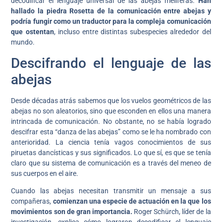
decodificar el lenguaje universal de las abejas melíferas.
Han
hallado la piedra Rosetta de la comunicación entre abejas y
podría fungir como un traductor para la compleja comunicación
que ostentan
, incluso entre distintas subespecies alrededor del
mundo.
Descifrando el lenguaje de las
abejas
Desde décadas atrás sabemos que los vuelos geométricos de las
abejas no son aleatorios, sino que esconden en ellos una manera
intrincada de comunicación. No obstante, no se había logrado
descifrar esta “danza de las abejas” como se le ha nombrado con
anterioridad. La ciencia tenía vagos conocimientos de sus
piruetas dancísticas y sus significados. Lo que sí, es que se tenía
claro que su sistema de comunicación es a través del meneo de
sus cuerpos en el aire.
Cuando las abejas necesitan transmitir un mensaje a sus
compañeras,
comienzan una especie de actuación en la que los
movimientos son de gran importancia.
Roger Schürch, líder de la
investigación, explica cómo lograron decodificar el lenguaje