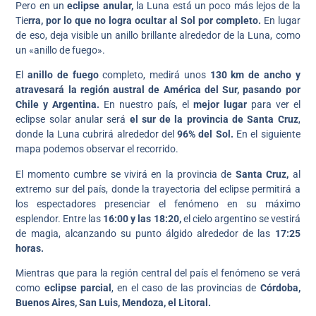
Pero en un
eclipse anular,
la Luna está un poco más lejos de la
Tie
rra, por lo que no logra ocultar al Sol por completo.
En lugar
de eso, deja visible un anillo brillante alrededor de la Luna, como
un «anillo de fuego».
El
anillo de fuego
completo, medirá unos
130 km de ancho y
atravesará la región austral de América del Sur, pasando por
Chile y Argentina.
En nuestro país, el
mejor lugar
para ver el
eclipse solar anular será
el sur de la provincia de Santa Cruz
,
donde la Luna cubrirá alrededor del
96% del Sol.
En el siguiente
mapa podemos observar el recorrido.
El momento cumbre se vivirá en la provincia de
Santa Cruz,
al
extremo sur del país, donde la trayectoria del eclipse permitirá a
los espectadores presenciar el fenómeno en su máximo
esplendor. Entre las
16:00 y las 18:20,
el cielo argentino se vestirá
de magia, alcanzando su punto álgido alrededor de las
17:25
horas.
Mientras que para la región central del país el fenómeno se verá
como
eclipse parcial
, en el caso de las provincias de
Córdoba,
Buenos Aires, San Luis, Mendoza, el Litoral.