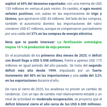
explicó el 69% del descenso exportador
, con una merma de USD
133 millones en ventas al país vecino. En cambio, el
agro mostró
señales positivas
, con subas en las exportaciones de
trigo y
lácteos
, que aportaron USD 43 millones. Del lado de las compras,
también el automotriz dominó: las importaciones del rubro
crecieron USD 67 millones, aunque se compensaron parcialmente
por una caída del
37% en las compras de energía eléctrica
.
Nota que te puede interesar:
La fertilización estratégica
mejora 16 % la producción de mijo perenne
En el acumulado de los
primeros diez meses de 2025
, el
déficit
con Brasil llega a USD 5.098 millones
, frente a apenas USD 175
millones en igual período del año pasado. Se trata del
segundo
déficit más alto desde 1999
, impulsado por un
fuerte
incremento del 40% en las importaciones
y una
caída del 3,2%
en las exportaciones
durante el año.
De cara al cierre de 2025, los analistas no prevén un cambio de
tendencia. Con un tipo de cambio real relativamente estable y un
nivel de actividad en
moderada recuperación
, se proyecta que el
déficit bilateral cierre el año cerca de los USD 6.000 millones
.