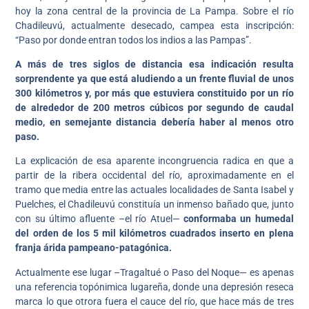
hoy la zona central de la provincia de La Pampa. Sobre el río
Chadileuvú, actualmente desecado, campea esta inscripción:
“Paso por donde entran todos los indios a las Pampas”.
A más de tres siglos de distancia esa indicación resulta
sorprendente ya que está aludiendo a un frente fluvial de unos
300 kilómetros y, por más que estuviera constituido por un río
de alrededor de 200 metros cúbicos por segundo de caudal
medio, en semejante distancia debería haber al menos otro
paso.
La explicación de esa aparente incongruencia radica en que a
partir de la ribera occidental del río, aproximadamente en el
tramo que media entre las actuales localidades de Santa Isabel y
Puelches, el Chadileuvú constituía un inmenso bañado que, junto
con su último afluente –el río Atuel—
conformaba un humedal
del orden de los 5 mil kilómetros cuadrados inserto en plena
franja árida pampeano-patagónica.
Actualmente ese lugar –Tragaltué o Paso del Noque— es apenas
una referencia topónimica lugareña, donde una depresión reseca
marca lo que otrora fuera el cauce del río, que hace más de tres