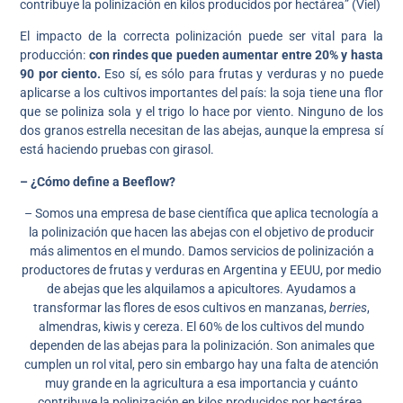
contribuye la polinización en kilos producidos por hectárea” (Viel)
El impacto de la correcta polinización puede ser vital para la
producción:
con rindes que pueden aumentar entre 20% y hasta
90 por ciento.
Eso sí, es sólo para frutas y verduras y no puede
aplicarse a los cultivos importantes del país: la soja tiene una flor
que se poliniza sola y el trigo lo hace por viento. Ninguno de los
dos granos estrella necesitan de las abejas, aunque la empresa sí
está haciendo pruebas con girasol.
– ¿Cómo define a Beeflow?
– Somos una empresa de base científica que aplica tecnología a
la polinización que hacen las abejas con el objetivo de producir
más alimentos en el mundo. Damos servicios de polinización a
productores de frutas y verduras en Argentina y EEUU, por medio
de abejas que les alquilamos a apicultores. Ayudamos a
transformar las flores de esos cultivos en manzanas,
berries
,
almendras, kiwis y cereza. El 60% de los cultivos del mundo
dependen de las abejas para la polinización. Son animales que
cumplen un rol vital, pero sin embargo hay una falta de atención
muy grande en la agricultura a esa importancia y cuánto
contribuye la polinización en kilos producidos por hectárea.