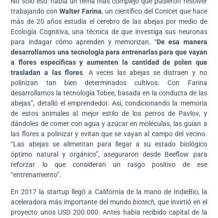
No sólo eso: había un tema más complejo que pudieron resolver
trabajando con
Walter Farina
, un científico del Conicet que hace
más de 20 años estudia el cerebro de las abejas por medio de
Ecología Cognitiva, una técnica de que investiga sus neuronas
para indagar cómo aprenden y memorizan. “
De esa manera
desarrollamos una tecnología para entrenarlas para que vayan
a flores específicas y aumenten la cantidad de polen que
trasladan a las flores
. A veces las abejas se distraen y no
polinizan tan bien determinados cultivos. Con Farina
desarrollamos la tecnología Tobee, basada en la conducta de las
abejas”, detalló el emprendedor. Así, condicionando la memoria
de estos animales al mejor estilo de los perros de Pavlov, y
dándoles de comer con agua y azúcar en moléculas, las guían a
las flores a polinizar y evitan que se vayan al campo del vecino.
“Las abejas se alimentan para llegar a su estado biológico
óptimo natural y orgánico”, aseguraron desde Beeflow para
reforzar lo que consideran un rasgo positivo de ese
“entrenamiento”.
En 2017 la startup llegó a California de la mano de IndieBio, la
aceleradora más importante del mundo
biotech
, que invirtió en el
proyecto unos USD 200.000. Antes había recibido capital de la