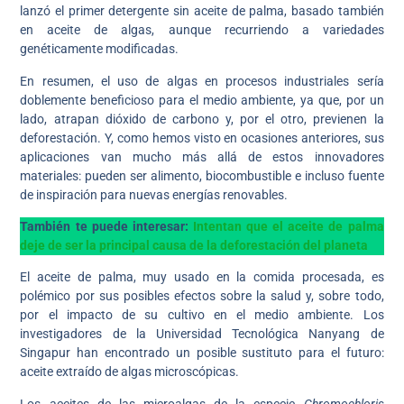
lanzó el primer detergente sin aceite de palma, basado también
en aceite de algas, aunque recurriendo a variedades
genéticamente modificadas.
En resumen, el uso de algas en procesos industriales sería
doblemente beneficioso para el medio ambiente, ya que, por un
lado, atrapan dióxido de carbono y, por el otro, previenen la
deforestación. Y, como hemos visto en ocasiones anteriores, sus
aplicaciones van mucho más allá de estos innovadores
materiales: pueden ser alimento, biocombustible e incluso fuente
de inspiración para nuevas energías renovables.
También te puede interesar:
Intentan que el aceite de palma
deje de ser la principal causa de la deforestación del planeta
El aceite de palma, muy usado en la comida procesada, es
polémico por sus posibles efectos sobre la salud y, sobre todo,
por el impacto de su cultivo en el medio ambiente. Los
investigadores de la Universidad Tecnológica Nanyang de
Singapur han encontrado un posible sustituto para el futuro:
aceite extraído de algas microscópicas.
Los aceites de las microalgas de la especie
Chromochloris