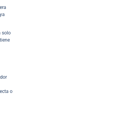
nera
 ya
 solo
tiene
edor
recta o