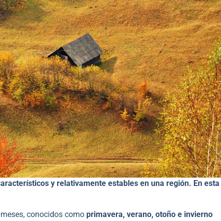
aracterísticos y relativamente estables en una región.
En esta
es meses, conocidos como
primavera, verano, otoño e invierno