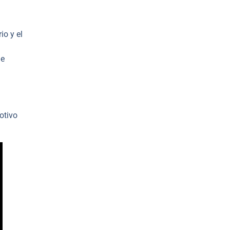
io y el
ue
otivo