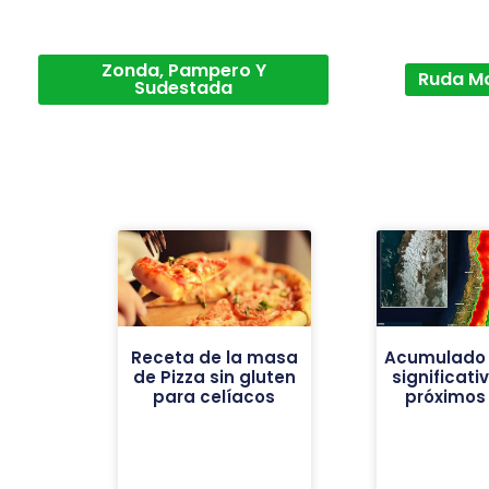
Zonda, Pampero Y
Ruda M
Sudestada
Receta de la masa
Acumulado 
de Pizza sin gluten
significati
para celíacos
próximos 