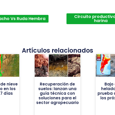
Circuito productivo
acho Vs Ruda Hembra
harina
Artículos relacionados
de nieve
Recuperación de
Bajo 
vo en los
suelos: lanzan una
helad
7 días
guía técnica con
prueba 
soluciones para el
los pr
sector agropecuario