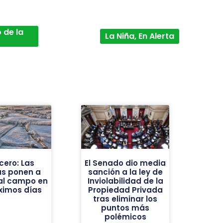
 de la
La Niña, En Alerta
cero: Las
El Senado dio media
as ponen a
sanción a la ley de
al campo en
Inviolabilidad de la
óximos días
Propiedad Privada
tras eliminar los
puntos más
polémicos