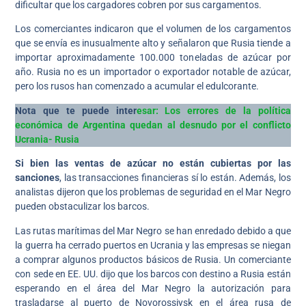
dificultar que los cargadores cobren por sus cargamentos.
Los comerciantes indicaron que el volumen de los cargamentos
que se envía es inusualmente alto y señalaron que Rusia tiende a
importar aproximadamente 100.000 toneladas de azúcar por
año. Rusia no es un importador o exportador notable de azúcar,
pero los rusos han comenzado a acumular el edulcorante.
Nota que te puede inter
esar: Los errores de la política
económica de Argentina quedan al desnudo por el conflicto
Ucrania- Rusia
Si bien las ventas de azúcar no están cubiertas por las
sanciones
, las transacciones financieras sí lo están. Además, los
analistas dijeron que los problemas de seguridad en el Mar Negro
pueden obstaculizar los barcos.
Las rutas marítimas del Mar Negro se han enredado debido a que
la guerra ha cerrado puertos en Ucrania y las empresas se niegan
a comprar algunos productos básicos de Rusia. Un comerciante
con sede en EE. UU. dijo que los barcos con destino a Rusia están
esperando en el área del Mar Negro la autorización para
trasladarse al puerto de Novorossiysk en el área rusa de