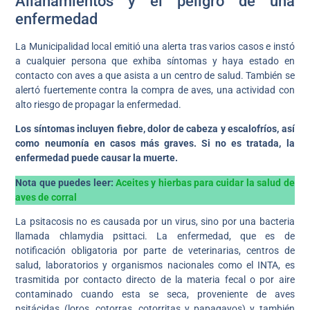
Allanamientos y el peligro de una
enfermedad
La Municipalidad local emitió una alerta tras varios casos e instó
a cualquier persona que exhiba síntomas y haya estado en
contacto con aves a que asista a un centro de salud. También se
alertó fuertemente contra la compra de aves, una actividad con
alto riesgo de propagar la enfermedad.
Los síntomas incluyen fiebre, dolor de cabeza y escalofríos, así
como neumonía en casos más graves. Si no es tratada, la
enfermedad puede causar la muerte.
Nota que puedes leer:
Aceites y hierbas para cuidar la salud de
aves de corral
La psitacosis no es causada por un virus, sino por una bacteria
llamada chlamydia psittaci. La enfermedad, que es de
notificación obligatoria por parte de veterinarias, centros de
salud, laboratorios y organismos nacionales como el INTA, es
trasmitida por contacto directo de la materia fecal o por aire
contaminado cuando esta se seca, proveniente de aves
psitácidas (loros, cotorras, cotorritas y papagayos) y también