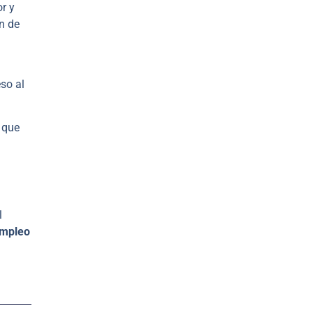
or y
ón de
so al
o que
l
empleo