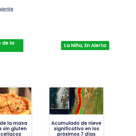
uiente
 de la
La Niña, En Alerta
 de la masa
Acumulado de nieve
a sin gluten
significativo en los
 celíacos
próximos 7 días