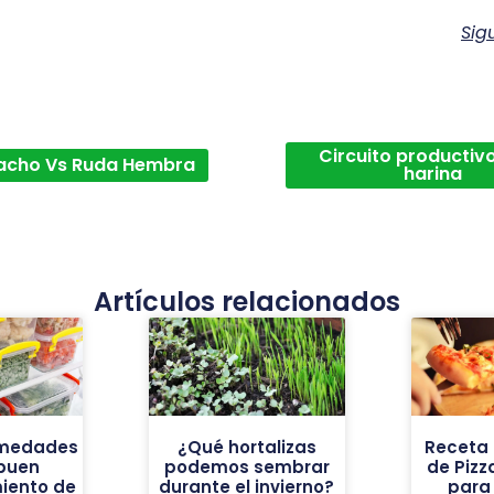
Sig
Circuito productivo
acho Vs Ruda Hembra
harina
Artículos relacionados
rmedades
¿Qué hortalizas
Receta
buen
podemos sembrar
de Pizz
iento de
durante el invierno?
para