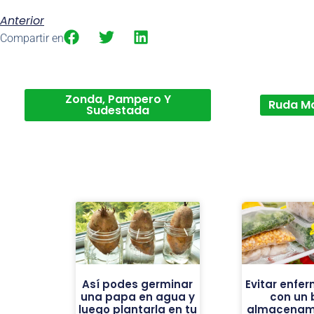
Anterior
Compartir en
Zonda, Pampero Y
Ruda M
Sudestada
Así podes germinar
Evitar enfe
una papa en agua y
con un 
luego plantarla en tu
almacenam