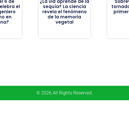
el 6 de
¿La vid aprende de la
Sobrev
elebra el
sequía? La ciencia
tornado
geniero
revela el fenómeno
prime
mo en
de la memoria
ina?
vegetal
© 2026 All Rights Reserved.