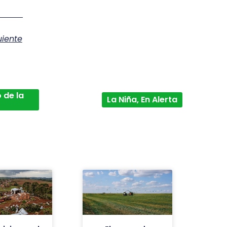
uiente
 de la
La Niña, En Alerta