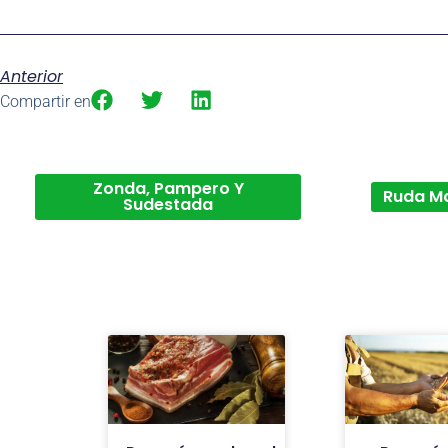
Anterior
Compartir en
Zonda, Pampero Y
Ruda M
Sudestada