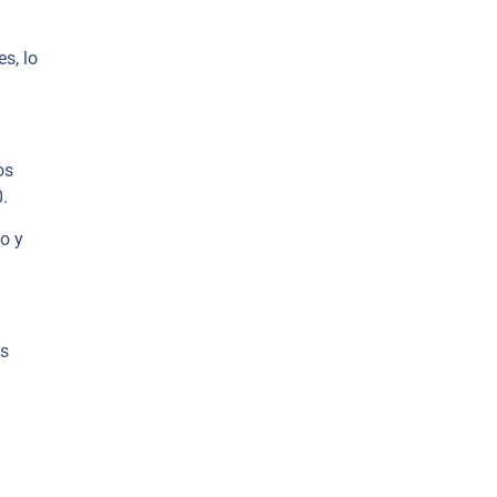
s, lo
os
.
o y
os