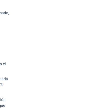
asado,
o el
elada
3%
ción
que