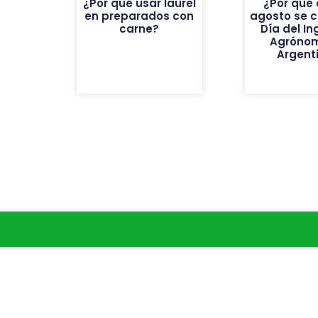
¿Por qué usar laurel
¿Por qué 
en preparados con
agosto se c
carne?
Día del In
Agróno
Argent