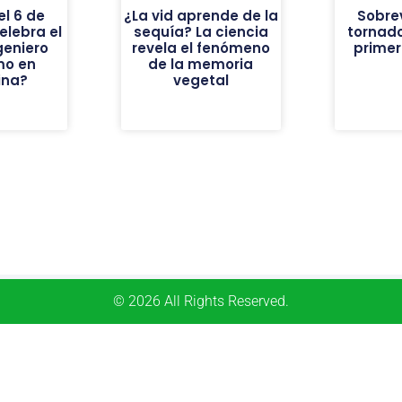
el 6 de
¿La vid aprende de la
Sobrev
elebra el
sequía? La ciencia
tornado
geniero
revela el fenómeno
prime
mo en
de la memoria
ina?
vegetal
© 2026 All Rights Reserved.