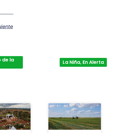
uiente
 de la
La Niña, En Alerta