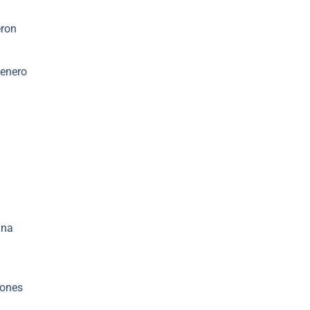
eron
 enero
una
iones