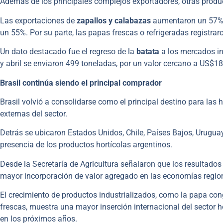
Además de los principales complejos exportadores, otras produ
Las exportaciones de
zapallos y calabazas
aumentaron un 57% e
un 55%. Por su parte, las papas frescas o refrigeradas registra
Un dato destacado fue el regreso de la
batata
a los mercados in
y abril se enviaron 499 toneladas, por un valor cercano a US$1
Brasil continúa siendo el principal comprador
Brasil volvió a consolidarse como el principal destino para las
externas del sector.
Detrás se ubicaron Estados Unidos, Chile, Países Bajos, Urug
presencia de los productos hortícolas argentinos.
Desde la Secretaría de Agricultura señalaron que los resultados 
mayor incorporación de valor agregado en las economías regio
El crecimiento de productos industrializados, como la papa co
frescas, muestra una mayor inserción internacional del sector 
en los próximos años.