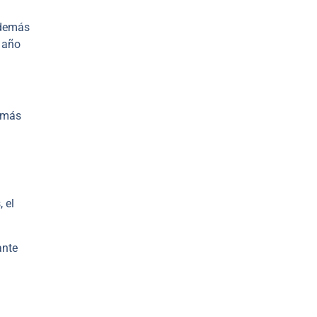
además
 año
% más
 el
ante