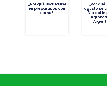
¿Por qué usar laurel
¿Por qué 
en preparados con
agosto se c
carne?
Día del In
Agróno
Argent