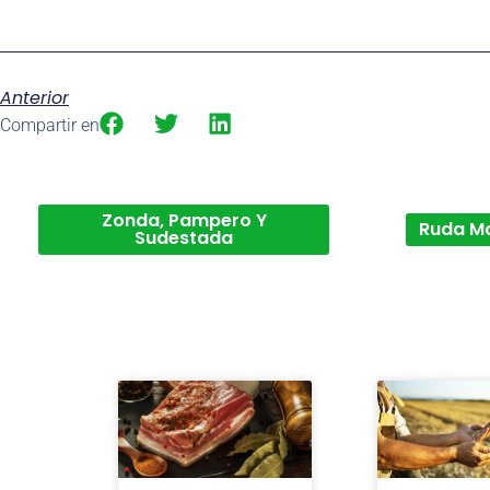
Anterior
Compartir en
Zonda, Pampero Y
Ruda M
Sudestada