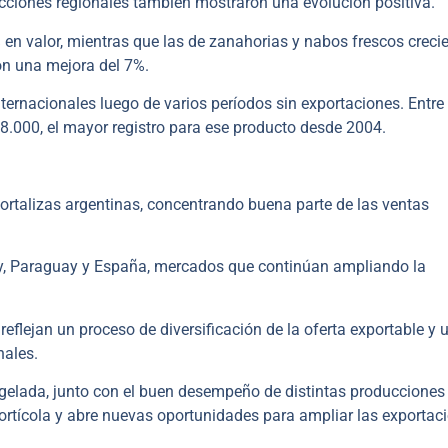
cciones regionales también mostraron una evolución positiva.
n valor, mientras que las de zanahorias y nabos frescos creci
ron una mejora del 7%.
ternacionales luego de varios períodos sin exportaciones. Entre
88.000, el mayor registro para ese producto desde 2004.
 hortalizas argentinas, concentrando buena parte de las ventas
uay, Paraguay y España, mercados que continúan ampliando la
reflejan un proceso de diversificación de la oferta exportable y 
nales.
ngelada, junto con el buen desempeño de distintas producciones
hortícola y abre nuevas oportunidades para ampliar las exportac