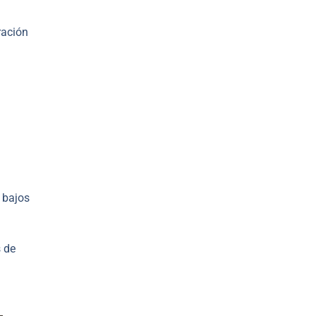
ración
 bajos
s de