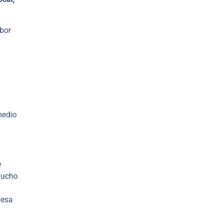
bor
medio
e
mucho
mesa