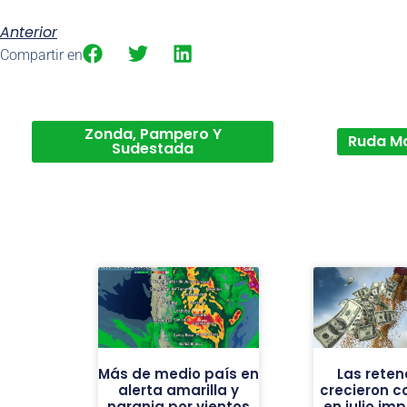
Anterior
Compartir en
Zonda, Pampero Y
Ruda M
Sudestada
Más de medio país en
Las reten
alerta amarilla y
crecieron c
naranja por vientos
en julio im