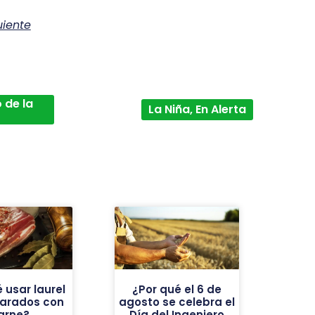
uiente
 de la
La Niña, En Alerta
 usar laurel
¿Por qué el 6 de
parados con
agosto se celebra el
arne?
Día del Ingeniero