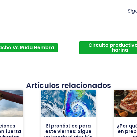
Sig
Circuito productivo
acho Vs Ruda Hembra
harina
Artículos relacionados
ciones
El pronóstico para
¿Por qué
on fuerza
este viernes: Sigue
en pre
pulsadas
entrando el aire frío
c