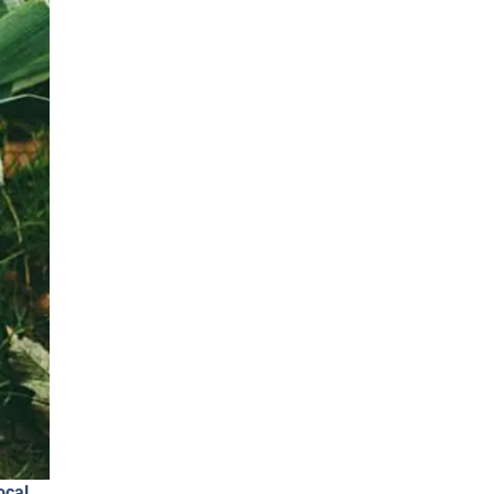
ocal,