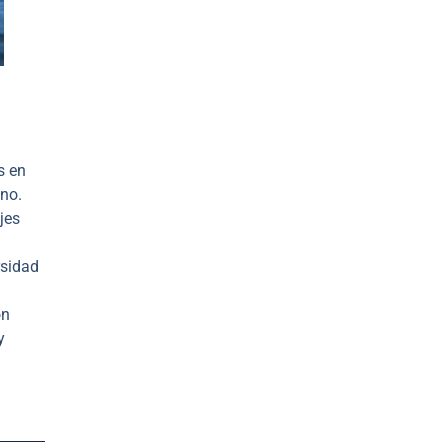
s en
ono.
jes
rsidad
on
y