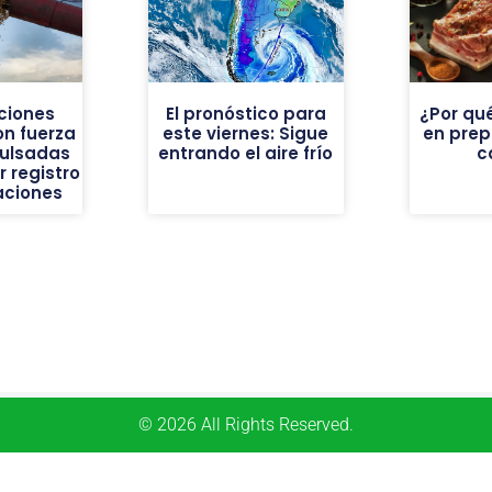
ciones
El pronóstico para
¿Por qué
on fuerza
este viernes: Sigue
en pre
pulsadas
entrando el aire frío
c
 registro
aciones
© 2026 All Rights Reserved.