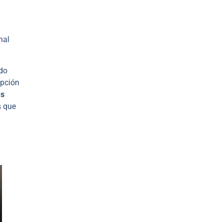
nal
do
upción
es
s que