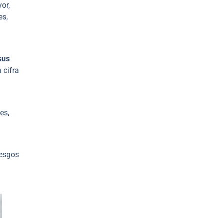
or,
es,
sus
 cifra
es,
iesgos