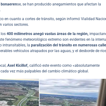
a bonaeren
se, se han producido anegamientos que afectan la
.
ico en cuanto a cortes de tránsito, según informó Vialidad Nacio
n varios sectores.
 los
400 milímetros anegó vastas áreas de la región,
impactan
este fenómeno meteorológico extremo son evidentes en la interr
intransitables, la
paralización del tránsito en numerosas call
erables vehículos atrapados por las aguas, y el desborde de río
ocal,
Axel Kicillof,
calificó este evento como «absolutamente
s cada vez más palpables del cambio climático global.