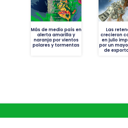
Más de medio país en
Las reten
alerta amarilla y
crecieron c
naranja por vientos
en julio im
polares y tormentas
por un mayor
de export