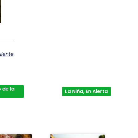
uiente
 de la
La Niña, En Alerta