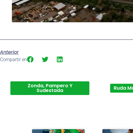
Anterior
Compartir en
Zonda, Pampero Y
Ruda M
Sudestada