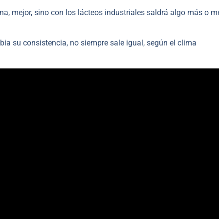
na, mejor, sino con los lácteos industriales saldrá algo más o 
bia su consistencia, no siempre sale igual, según el clima