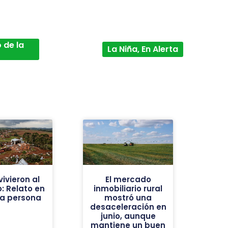
 de la
La Niña, En Alerta
ivieron al
El mercado
: Relato en
inmobiliario rural
ra persona
mostró una
desaceleración en
junio, aunque
mantiene un buen