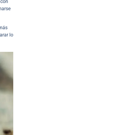
 con
marse
 más
arar lo