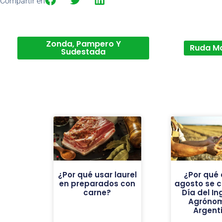
Compartir en
Zonda, Pampero Y
Ruda M
Sudestada
¿Por qué usar laurel
¿Por qué 
en preparados con
agosto se c
carne?
Día del In
Agróno
Argent