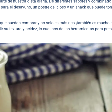
parte de nuestra dieta diaria. De diferentes sabores y combinado
o para el desayuno, un postre delicioso y un snack que puede to
a que puedan comprar y no solo es más rico ¡también es mucho
 su textura y acidez, lo cual nos da las herramientas para prep