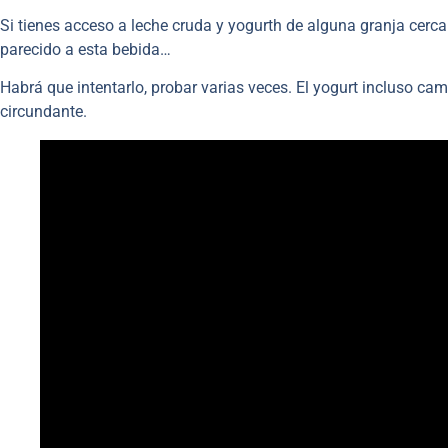
Si tienes acceso a leche cruda y yogurth de alguna granja cerca
parecido a esta bebida…
Habrá que intentarlo, probar varias veces. El yogurt incluso cam
circundante.