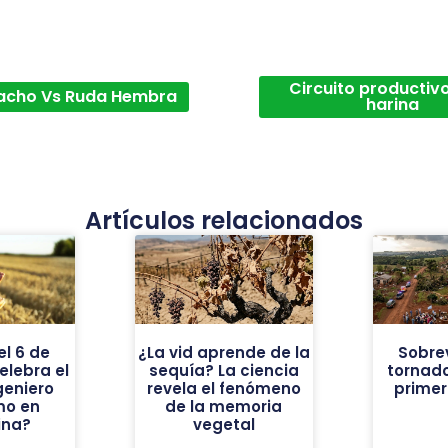
Circuito productivo
acho Vs Ruda Hembra
harina
Artículos relacionados
el 6 de
¿La vid aprende de la
Sobrev
elebra el
sequía? La ciencia
tornado
geniero
revela el fenómeno
prime
mo en
de la memoria
ina?
vegetal