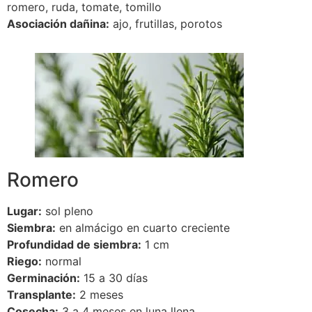
romero, ruda, tomate, tomillo
Asociación dañina:
ajo, frutillas, porotos
Romero
Lugar:
sol pleno
Siembra:
en almácigo en cuarto creciente
Profundidad de siembra:
1 cm
Riego:
normal
Germinación:
15 a 30 días
Transplante:
2 meses
Cosecha:
3 a 4 meses en luna llena