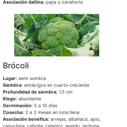
Asociación dañina:
papa y zanahoria
Brócoli
Lugar:
semi sombra
Siembra:
almácigos en cuarto creciente
Profundidad de siembra:
1,5 cm
Riego:
abundante
Germinación:
5 a 10 días
Cosecha:
2 a 3 meses en luna llena
Asociación benéfica:
arvejas, albahaca, apio,
capuchina, cebolla, celantro, eneldo, lechuga,