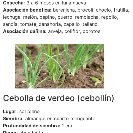
Cosecha:
3 a 6 meses en luna nueva
Asociación benéfica:
berenjena, brocoli, choclo, frutilla,
lechuga, melón, pepino, puerro, remolacha, repollo,
sandía, tomate, zanahoria, zapallo italiano
Asociación dañina:
arveja, coliflor, porotos
Cebolla de verdeo (cebollín)
Lugar:
sol pleno
Siembra:
almácigo en cuarto menguante
Profundidad de siembra:
1 cm
Riego:
abundante