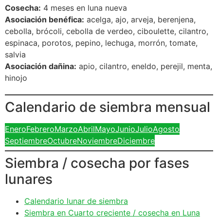
Cosecha:
4 meses en luna nueva
Asociación benéfica:
acelga, ajo, arveja, berenjena,
cebolla, brócoli, cebolla de verdeo, ciboulette, cilantro,
espinaca, porotos, pepino, lechuga, morrón, tomate,
salvia
Asociación dañina:
apio, cilantro, eneldo, perejil, menta,
hinojo
Calendario de siembra mensual
Enero
Febrero
Marzo
Abril
Mayo
Junio
Julio
Agosto
Septiembre
Octubre
Noviembre
Diciembre
Siembra / cosecha por fases
lunares
Calendario lunar de siembra
Siembra en Cuarto creciente / cosecha en Luna