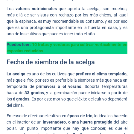
Los
valores nutricionales
que aporta la acelga, son muchos,
más allá de ser vistas con rechazo por los más chicos, al igual
que la espinaca, es muy recomendable su consumo, y es por eso
que es una protagonista importante en la huerta en casa, y es
uno de los cultivos que puedes tener todo el año .
Puedes leer:
10 frutas y verduras para cultivar verticalmente en
espacios reducidos
Fecha de siembra de la acelga
La acelga
es uno de los cultivos que
prefiere el clima templado,
más que el frío, por eso es preferible la siembras más que nada en
temporada de
primavera o el verano.
Soporta temperaturas
hasta de
33 grados
, y la germinación puede iniciarse a partir de
los
6 grados
. Es por este motivo que el éxito del cultivo dependerá
del clima.
En caso de efectuar el cultivo en
época de frío,
lo ideal es hacerlo
en el interior de un
invernadero, o una huerta protegida
del aire
polar. Un punto importante que hay que conocer, es que el