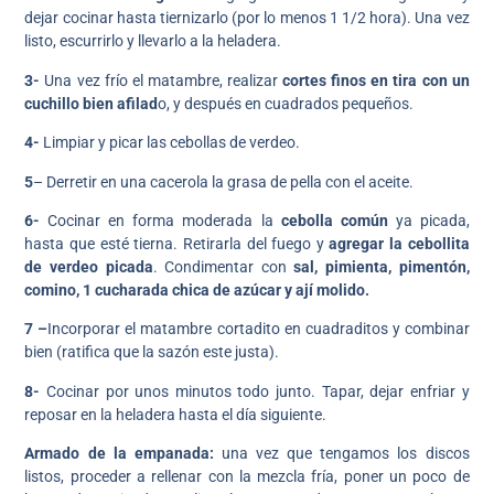
dejar cocinar hasta tiernizarlo (por lo menos 1 1/2 hora). Una vez
listo, escurrirlo y llevarlo a la heladera.
3-
Una vez frío el matambre, realizar
cortes finos en tira con un
cuchillo bien afilad
o, y después en cuadrados pequeños.
4-
Limpiar y picar las cebollas de verdeo.
5
– Derretir en una cacerola la grasa de pella con el aceite.
6-
Cocinar en forma moderada la
cebolla común
ya picada,
hasta que esté tierna. Retirarla del fuego y
agregar la cebollita
de verdeo picada
. Condimentar con
sal, pimienta, pimentón,
comino, 1 cucharada chica de azúcar y ají molido.
7 –
Incorporar el matambre cortadito en cuadraditos y combinar
bien (ratifica que la sazón este justa).
8-
Cocinar por unos minutos todo junto. Tapar, dejar enfriar y
reposar en la heladera hasta el día siguiente.
Armado de la empanada:
una vez que tengamos los discos
listos, proceder a rellenar con la mezcla fría, poner un poco de