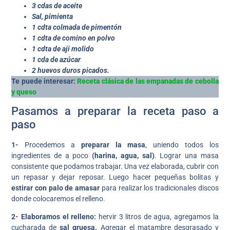
3 cdas de aceite
Sal, pimienta
1 cdta colmada de pimentón
1 cdta de comino en polvo
1 cdta de aji molido
1 cda de azúcar
2 huevos duros picados.
Te puede interesar:
Receta clásica de las empanadas de cebolla
y queso
Pasamos a preparar la receta paso a
paso
1-
Procedemos a
preparar la masa
, uniendo todos los
ingredientes de a poco
(harina, agua, sal)
. Lograr una masa
consistente que podamos trabajar. Una vez elaborada, cubrir con
un repasar y dejar reposar. Luego hacer pequeñas bolitas y
estirar con palo de amasar
para realizar los tradicionales discos
donde colocaremos el relleno.
2-
Elaboramos el relleno:
hervir 3 litros de agua, agregamos la
cucharada de
sal gruesa.
Agregar el matambre desgrasado y