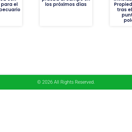
 para el
los próximos días
Propie
pecuario
tras e
pun
pol
© 2026 All Rights Reserved.