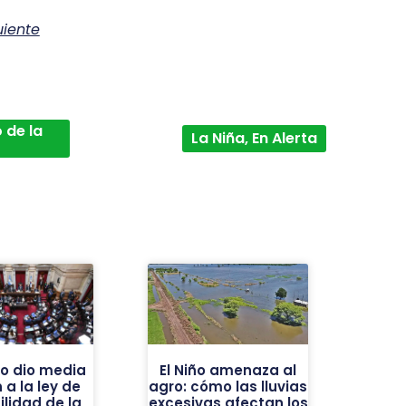
uiente
 de la
La Niña, En Alerta
do dio media
El Niño amenaza al
 a la ley de
agro: cómo las lluvias
ilidad de la
excesivas afectan los