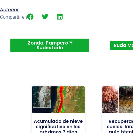
Anterior
Compartir en
Zonda, Pampero Y
Ruda M
Sudestada
Acumulado de nieve
Recuperac
significativo en los
suelos: la
próximos 7 días
guía técn