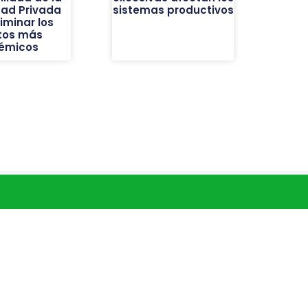
dad Privada
sistemas productivos
liminar los
tos más
émicos