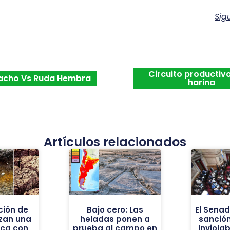
Sig
Circuito productivo
acho Vs Ruda Hembra
harina
Artículos relacionados
ión de
Bajo cero: Las
El Sena
nzan una
heladas ponen a
sanción
ica con
prueba al campo en
Inviolab