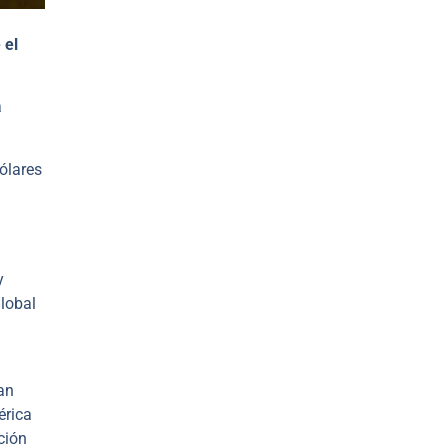
 el
a
ólares
y
global
an
érica
ción