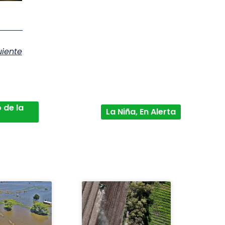
uiente
 de la
La Niña, En Alerta