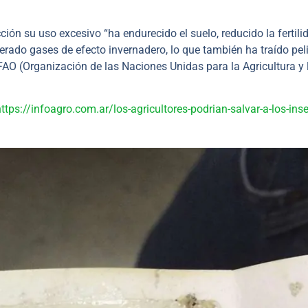
ión su uso excesivo “ha endurecido el suelo, reducido la fertili
iberado gases de efecto invernadero, lo que también ha traído pel
AO (Organización de las Naciones Unidas para la Agricultura y 
ttps://infoagro.com.ar/los-agricultores-podrian-salvar-a-los-ins