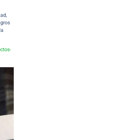
dad,
igros
la
ectos-