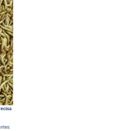
recisa
antes: