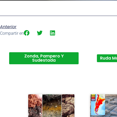
Anterior
Compartir en
Zonda, Pampero Y
Ruda M
Sudestada