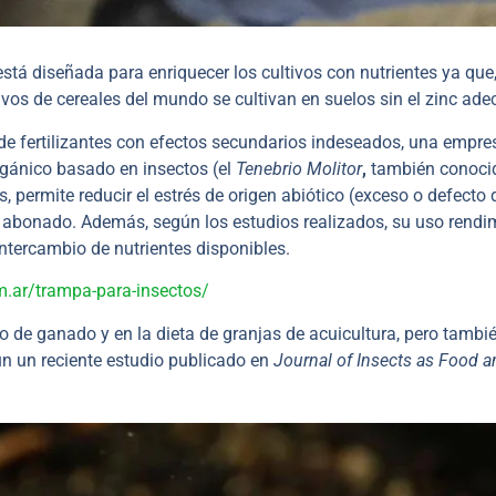
está diseñada para enriquecer los cultivos con nutrientes ya que
ivos de cereales del mundo se cultivan en suelos sin el zinc ad
 de fertilizantes con efectos secundarios indeseados, una empre
rgánico basado en insectos (el
Tenebrio Molitor
,
también conoci
 permite reducir el estrés de origen abiótico (exceso o defecto 
 de abonado. Además, según los estudios realizados, su uso rendi
ntercambio de nutrientes disponibles.
m.ar/trampa-para-insectos/
 de ganado y en la dieta de granjas de acuicultura, pero tambi
n un reciente estudio publicado en
Journal of Insects as Food a