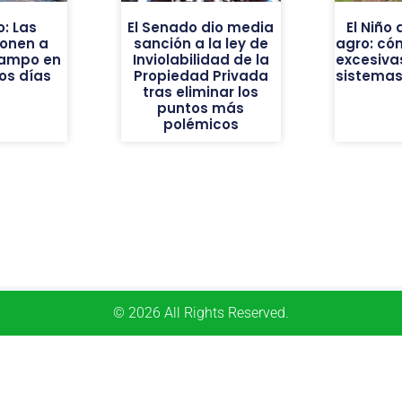
o: Las
El Senado dio media
El Niño
onen a
sanción a la ley de
agro: cóm
campo en
Inviolabilidad de la
excesiva
os días
Propiedad Privada
sistemas
tras eliminar los
puntos más
polémicos
© 2026 All Rights Reserved.