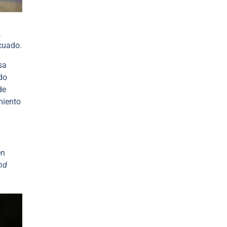
,
ecuado.
sa
do
de
miento
én
nd