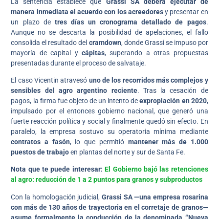
La sentencia establece que
Grassi SA deberá ejecutar de
manera inmediata el acuerdo con los acreedores
y presentar en
un plazo de
tres días un cronograma detallado de pagos
.
Aunque no se descarta la posibilidad de apelaciones, el fallo
consolida el resultado del
cramdown
, donde Grassi se impuso por
mayoría de capital y
cápitas
, superando a otras propuestas
presentadas durante el proceso de salvataje.
El caso Vicentin atravesó
uno de los recorridos más complejos y
sensibles del agro argentino reciente
. Tras la cesación de
pagos, la firma fue objeto de un intento de
expropiación en 2020
,
impulsado por el entonces gobierno nacional, que generó una
fuerte reacción política y social y finalmente quedó sin efecto. En
paralelo, la empresa sostuvo su operatoria mínima mediante
contratos a fasón
, lo que permitió
mantener más de 1.000
puestos de trabajo
en plantas del norte y sur de Santa Fe.
Nota que te puede interesar:
El Gobierno bajó las retenciones
al agro: reducción de 1 a 2 puntos para granos y subproductos
Con la homologación judicial,
Grassi SA —una empresa rosarina
con más de 130 años de trayectoria en el corretaje de granos—
asume formalmente la conducción de la denominada “Nueva