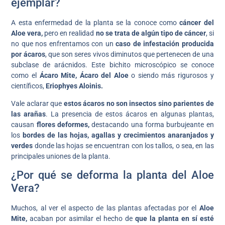
ejemplar?
A esta enfermedad de la planta se la conoce como
cáncer del
Aloe vera,
pero en realidad
no se trata de algún tipo de cáncer
, si
no que nos enfrentamos con un
caso de infestación producida
por ácaros
, que son seres vivos diminutos que pertenecen de una
subclase de arácnidos. Este bichito microscópico se conoce
como el
Ácaro Mite, Ácaro del Aloe
o siendo más rigurosos y
científicos,
Eriophyes Aloinis.
Vale aclarar que
estos ácaros no son insectos sino parientes de
las arañas
. La presencia de estos ácaros en algunas plantas,
causan
flores deformes,
destacando una forma burbujeante en
los
bordes de las hojas, agallas y crecimientos anaranjados y
verdes
donde las hojas se encuentran con los tallos, o sea, en las
principales uniones de la planta.
¿Por qué se deforma la planta del Aloe
Vera?
Muchos, al ver el aspecto de las plantas afectadas por el
Aloe
Mite,
acaban por asimilar el hecho de
que la planta en sí esté