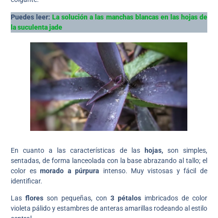
Puedes leer:
La solución a las manchas blancas en las hojas de
la suculenta jade
En cuanto a las características de las
hojas,
son simples,
sentadas, de forma lanceolada con la base abrazando al tallo; el
color es
morado a púrpura
intenso. Muy vistosas y fácil de
identificar.
Las
flores
son pequeñas, con
3 pétalos
imbricados de color
violeta pálido y estambres de anteras amarillas rodeando al estilo