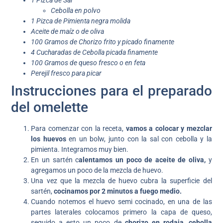
1 Pizca de Sal
Cebolla en polvo
1 Pizca de Pimienta negra molida
Aceite de maíz o de oliva
100 Gramos de Chorizo frito y picado finamente
4 Cucharadas de Cebolla picada finamente
100 Gramos de queso fresco o en feta
Perejil fresco para picar
Instrucciones para el preparado
del omelette
Para comenzar con la receta,
vamos a colocar y mezclar
los huevos
en un bolw, junto con la sal con cebolla y la
pimienta. Integramos muy bien.
En un sartén c
alentamos un poco de aceite de oliva,
y
agregamos un poco de la mezcla de huevo.
Una vez que la mezcla de huevo cubra la superficie del
sartén,
cocinamos por 2 minutos a fuego medio.
Cuando notemos el huevo semi cocinado, en una de las
partes laterales colocamos primero la capa de queso,
seguido a esto un poco de
chorizo en rodaja, cebolla