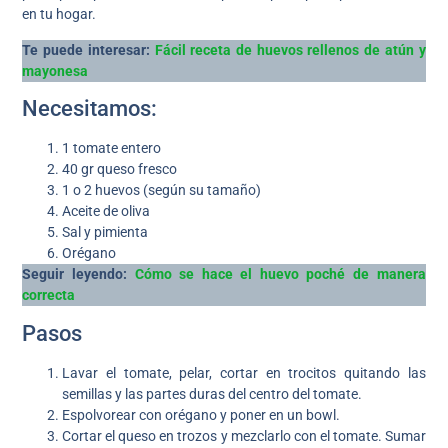
en tu hogar.
Te puede interesar:
Fácil receta de huevos rellenos de atún y
mayonesa
Necesitamos:
1 tomate entero
40 gr queso fresco
1 o 2 huevos (según su tamaño)
Aceite de oliva
Sal y pimienta
Orégano
Seguir leyendo:
Cómo se hace el huevo poché de manera
correcta
Pasos
Lavar el tomate, pelar, cortar en trocitos quitando las
semillas y las partes duras del centro del tomate.
Espolvorear con orégano y poner en un bowl.
Cortar el queso en trozos y mezclarlo con el tomate. Sumar