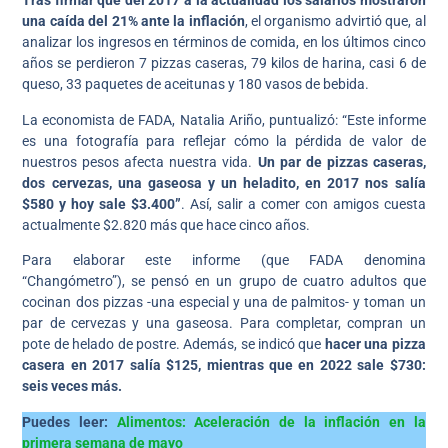
Tras firmar que del 2017 a la actualidad los salarios mostraron
una caída del 21% ante la inflación
, el organismo advirtió que, al
analizar los ingresos en términos de comida, en los últimos cinco
años se perdieron 7 pizzas caseras, 79 kilos de harina, casi 6 de
queso, 33 paquetes de aceitunas y 180 vasos de bebida.
La economista de FADA, Natalia Ariño, puntualizó: “Este informe
es una fotografía para reflejar cómo la pérdida de valor de
nuestros pesos afecta nuestra vida.
Un par de pizzas caseras,
dos cervezas, una gaseosa y un heladito, en 2017 nos salía
$580 y hoy sale $3.400”
. Así, salir a comer con amigos cuesta
actualmente $2.820 más que hace cinco años.
Para elaborar este informe (que FADA denomina
“Changómetro”), se pensó en un grupo de cuatro adultos que
cocinan dos pizzas -una especial y una de palmitos- y toman un
par de cervezas y una gaseosa. Para completar, compran un
pote de helado de postre. Además, se indicó que
hacer una pizza
casera en 2017 salía $125, mientras que en 2022 sale $730:
seis veces más.
Puedes leer:
Alimentos: Aceleración de la inflación en la
primera semana de mayo