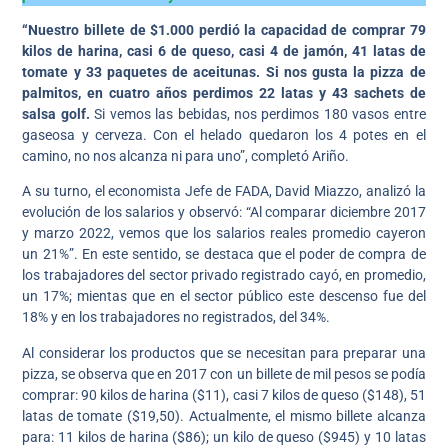
“Nuestro billete de $1.000 perdió la capacidad de comprar 79
kilos de harina, casi 6 de queso, casi 4 de jamón, 41 latas de
tomate y 33 paquetes de aceitunas. Si nos gusta la pizza de
palmitos, en cuatro años perdimos 22 latas y 43 sachets de
salsa golf.
Si vemos las bebidas, nos perdimos 180 vasos entre
gaseosa y cerveza. Con el helado quedaron los 4 potes en el
camino, no nos alcanza ni para uno”, completó Ariño.
A su turno, el economista Jefe de FADA, David Miazzo, analizó la
evolución de los salarios y observó: “Al comparar diciembre 2017
y marzo 2022, vemos que los salarios reales promedio cayeron
un 21%”. En este sentido, se destaca que el poder de compra de
los trabajadores del sector privado registrado cayó, en promedio,
un 17%; mientas que en el sector público este descenso fue del
18% y en los trabajadores no registrados, del 34%.
Al considerar los productos que se necesitan para preparar una
pizza, se observa que en 2017 con un billete de mil pesos se podía
comprar: 90 kilos de harina ($11), casi 7 kilos de queso ($148), 51
latas de tomate ($19,50). Actualmente, el mismo billete alcanza
para: 11 kilos de harina ($86); un kilo de queso ($945) y 10 latas