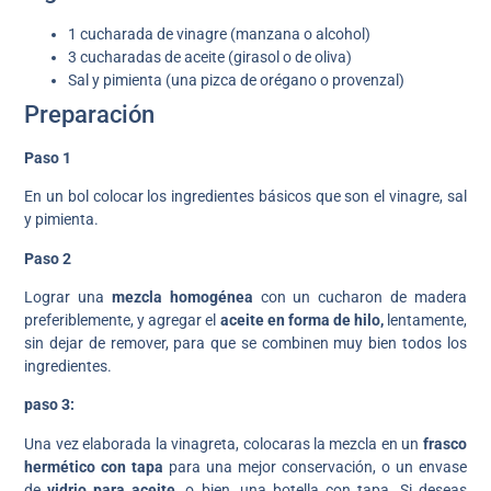
1 cucharada de vinagre (manzana o alcohol)
3 cucharadas de aceite (girasol o de oliva)
Sal y pimienta (una pizca de orégano o provenzal)
Preparación
Paso 1
En un bol colocar los ingredientes básicos que son el vinagre, sal
y pimienta.
Paso 2
Lograr una
mezcla homogénea
con un cucharon de madera
preferiblemente, y agregar el
aceite en forma de hilo,
lentamente,
sin dejar de remover, para que se combinen muy bien todos los
ingredientes.
paso 3:
Una vez elaborada la vinagreta, colocaras la mezcla en un
frasco
hermético con tapa
para una mejor conservación, o un envase
de
vidrio para aceite,
o bien, una botella con tapa. Si deseas