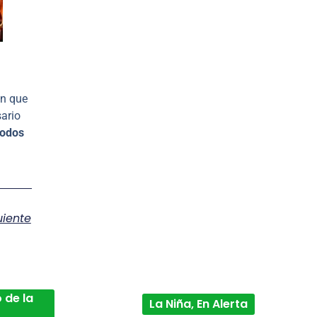
en que
sario
todos
uiente
 de la
La Niña, En Alerta