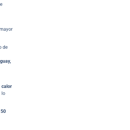
de
 mayor
o de
guay,
 calor
,
lo
s
50