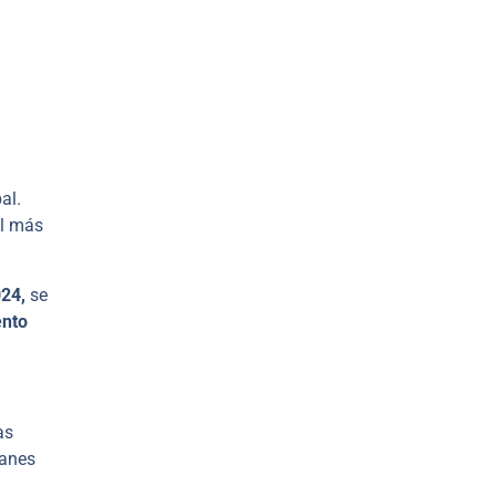
al.
el más
24,
se
nto
as
canes