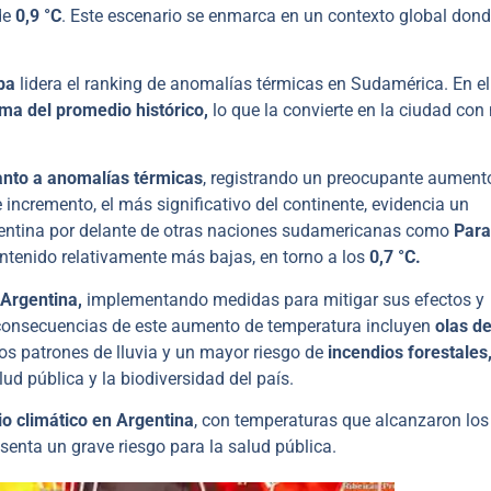
 de
0,9 °C
. Este escenario se enmarca en un contexto global don
ba
lidera el ranking de anomalías térmicas en Sudamérica. En el
ima del promedio histórico,
lo que la convierte en la ciudad con
uanto a anomalías térmicas
, registrando un preocupante aument
 incremento, el más significativo del continente, evidencia un
rgentina por delante de otras naciones sudamericanas como
Para
ntenido relativamente más bajas, en torno a los
0,7 °C.
 Argentina,
implementando medidas para mitigar sus efectos y
 consecuencias de este aumento de temperatura incluyen
olas de
s patrones de lluvia y un mayor riesgo de
incendios forestales
lud pública y la biodiversidad del país.
o climático en Argentina
, con temperaturas que alcanzaron lo
resenta un grave riesgo para la salud pública.