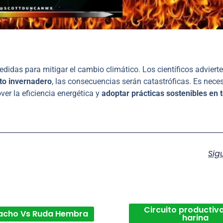
edidas para mitigar el cambio climático. Los científicos adviert
to invernadero
, las consecuencias serán catastróficas. Es nece
ver la eficiencia energética y
adoptar prácticas sostenibles en 
Sig
Circuito productivo
acho Vs Ruda Hembra
harina