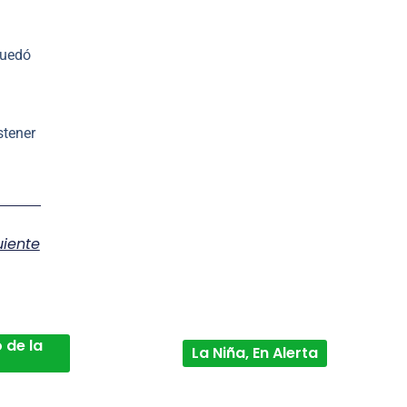
quedó
stener
uiente
 de la
La Niña, En Alerta