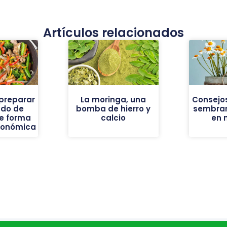
Artículos relacionados
preparar
La moringa, una
Consejos
ado de
bomba de hierro y
sembrar
e forma
calcio
en 
económica