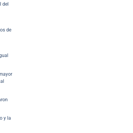
l del
vos de
gual
 mayor
 al
aron
o y la