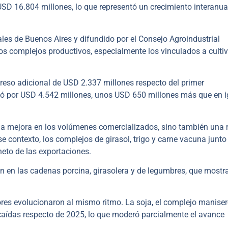
 USD 16.804 millones, lo que representó un crecimiento interanua
les de Buenos Aires y difundido por el Consejo Agroindustrial
tos complejos productivos, especialmente los vinculados a culti
greso adicional de USD 2.337 millones respecto del primer
ortó por USD 4.542 millones, unos USD 650 millones más que en i
una mejora en los volúmenes comercializados, sino también una
se contexto, los complejos de girasol, trigo y carne vacuna junto
eto de las exportaciones.
on en las cadenas porcina, girasolera y de legumbres, que mostr
ores evolucionaron al mismo ritmo. La soja, el complejo maniser
 caídas respecto de 2025, lo que moderó parcialmente el avance