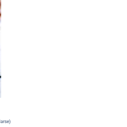
larse)