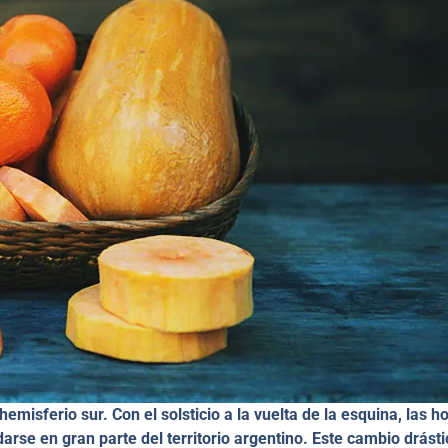
emisferio sur. Con el solsticio a la vuelta de la esquina, las h
rse en gran parte del territorio argentino. Este cambio drásti