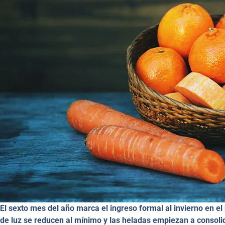
El sexto mes del año marca el ingreso formal al invierno en el h
de luz se reducen al mínimo y las heladas empiezan a consolida