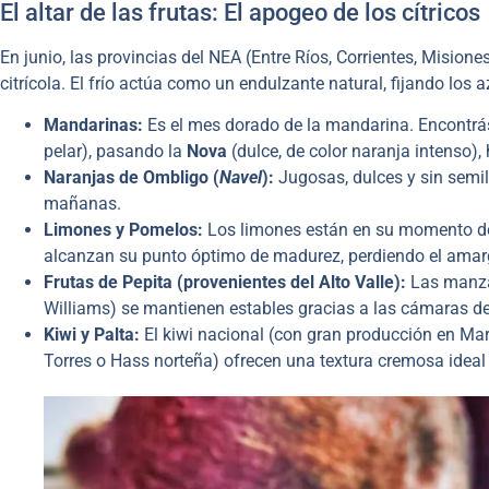
El altar de las frutas: El apogeo de los cítricos
En junio, las provincias del NEA (Entre Ríos, Corrientes, Mision
citrícola. El frío actúa como un endulzante natural, fijando los 
Mandarinas:
Es el mes dorado de la mandarina. Encontrá
pelar), pasando la
Nova
(dulce, de color naranja intenso),
Naranjas de Ombligo (
Navel
):
Jugosas, dulces y sin semil
mañanas.
Limones y Pomelos:
Los limones están en su momento de
alcanzan su punto óptimo de madurez, perdiendo el amarg
Frutas de Pepita (provenientes del Alto Valle):
Las manzan
Williams) se mantienen estables gracias a las cámaras de
Kiwi y Palta:
El kiwi nacional (con gran producción en Mar
Torres o Hass norteña) ofrecen una textura cremosa ideal