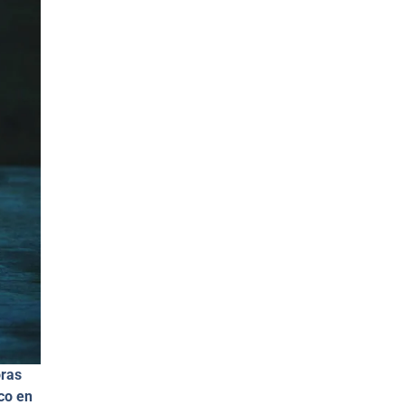
oras
co en