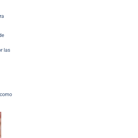
ra
de
r las
s como