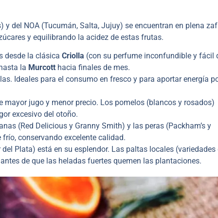
es) y del NOA (Tucumán, Salta, Jujuy) se encuentran en plena zaf
azúcares y equilibrando la acidez de estas frutas.
s desde la clásica
Criolla
(con su perfume inconfundible y fácil 
 hasta la
Murcott
hacia finales de mes.
las. Ideales para el consumo en fresco y para aportar energía po
 mayor jugo y menor precio. Los pomelos (blancos y rosados)
or excesivo del otoño.
as (Red Delicious y Granny Smith) y las peras (Packham’s y
 frío, conservando excelente calidad.
 del Plata) está en su esplendor. Las paltas locales (variedade
 antes de que las heladas fuertes quemen las plantaciones.