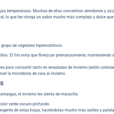
 bajas temperaturas. Muchas de ellas concentran almidones y az
al, lo que les otorga un sabor mucho más complejo y dulce que
rupo de vegetales hipernutritivos:
las. El frío evita que florezcan prematuramente, manteniendo 
es para consumir tanto en ensaladas de invierno (estilo
colesl
er la microbiota de cara al invierno.
as
 amargas, el invierno les sienta de maravilla:
color verde oscuro profundo.
ungente de estas hojas, haciéndolas mucho más sutiles y palat