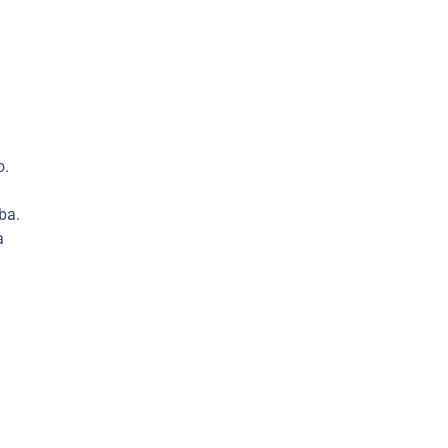
o.
ba.
a