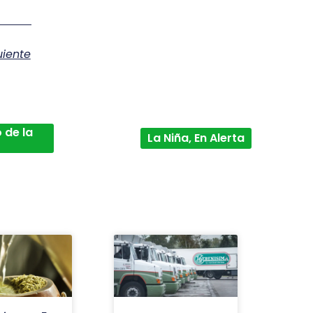
uiente
 de la
La Niña, En Alerta