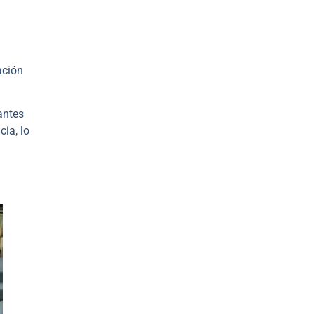
ación
antes
cia, lo