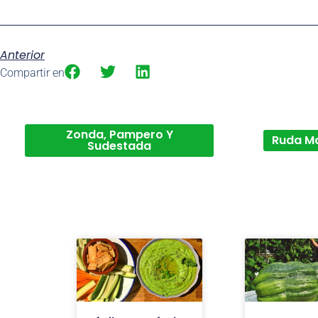
Anterior
Compartir en
Zonda, Pampero Y
Ruda M
Sudestada