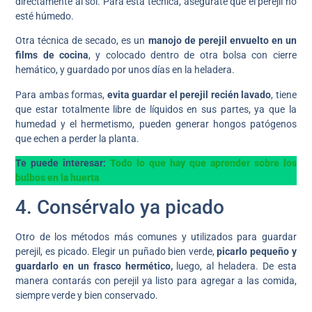
directamente al sol. Para esta técnica, asegúrate que el perejil no
esté húmedo.
Otra técnica de secado, es un
manojo de perejil envuelto en un
films de cocina
, y colocado dentro de otra bolsa con cierre
hemático, y guardado por unos días en la heladera.
Para ambas formas,
evita guardar el perejil recién lavado
, tiene
que estar totalmente libre de líquidos en sus partes, ya que la
humedad y el hermetismo, pueden generar hongos patógenos
que echen a perder la planta.
Te puede interesar:
Todo lo que hay que aprender sobre los
bulbos en la huerta
4. Consérvalo ya picado
Otro de los métodos más comunes y utilizados para guardar
perejil, es picado. Elegir un puñado bien verde,
picarlo pequeño y
guardarlo en un frasco hermético,
luego, al heladera. De esta
manera contarás con perejil ya listo para agregar a las comida,
siempre verde y bien conservado.