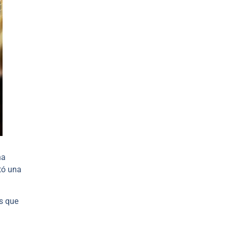
na
tó una
as que