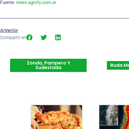
Fuente:
news.agrofy.com.ar
Anterior
Compartir en
Zonda, Pampero Y
Ruda M
Sudestada