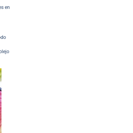
es en
odo
plejo