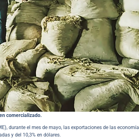
men comercializado.
E), durante el mes de mayo, las exportaciones de las economí
adas y del 10,3% en dólares.