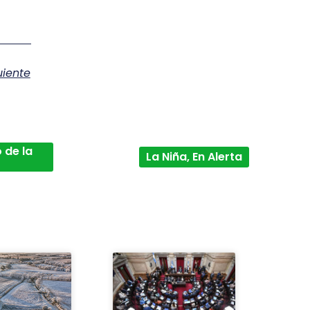
uiente
 de la
La Niña, En Alerta