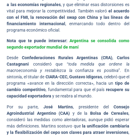
a las economías regionales
, y que eliminar esas distorsiones es
vital para mejorar la competitividad. También valoró
el acuerdo
con el FMI, la renovación del swap con China y las líneas de
financiamiento internacional
, enmarcando todo dentro del
programa económico oficial.
Nota que te puede interesar:
Argentina se consolida como
segundo exportador mundial de maní
Desde
Confederaciones Rurales Argentinas (CRA)
,
Carlos
Castagnani
consideró que “
toda medida que ordene la
macroeconomía y restablezca la confianza es positiva
”. En
sintonía, el titular de
CIARA-CEC, Gustavo Idígoras
, celebró que el
programa «avance en la dirección correcta», hacia un
tipo de
cambio competitivo
, fundamental para que el país
recupere su
capacidad exportadora
y se reabra al mundo.
Por su parte,
José Martins
, presidente del
Consejo
Agroindustrial Argentino (CAA)
y de la
Bolsa de Cereales
,
consideró las medidas como
alentadoras
, aunque pidió esperar
más definiciones. Martins sostuvo que
la unificación cambiaria
y la flexibilización del cepo son claves para atraer inversiones
,