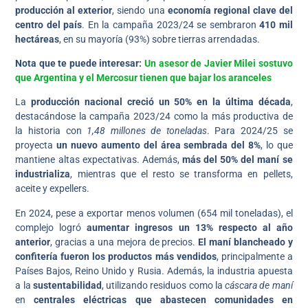
producción al exterior
, siendo una
economía regional clave del
centro del país
. En la campaña 2023/24 se sembraron
410 mil
hectáreas
, en su mayoría (93%) sobre tierras arrendadas.
Nota que te puede interesar:
Un asesor de Javier Milei sostuvo
que Argentina y el Mercosur tienen que bajar los aranceles
La
producción nacional creció un 50% en la última década
,
destacándose la campaña 2023/24 como la más productiva de
la historia con
1,48 millones de toneladas
. Para 2024/25 se
proyecta
un nuevo aumento del área sembrada del 8%
, lo que
mantiene altas expectativas. Además,
más del 50% del maní se
industrializa
, mientras que el resto se transforma en pellets,
aceite y expellers.
En 2024, pese a exportar menos volumen (654 mil toneladas), el
complejo logró
aumentar ingresos un 13% respecto al año
anterior
, gracias a una mejora de precios.
El maní blancheado y
confitería fueron los productos más vendidos
, principalmente a
Países Bajos, Reino Unido y Rusia. Además, la industria apuesta
a la
sustentabilidad
, utilizando residuos como la
cáscara de maní
en
centrales eléctricas que abastecen comunidades en