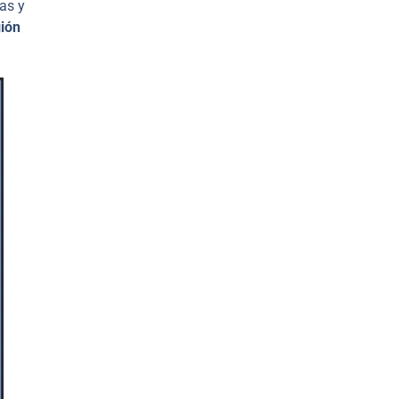
as y
ión