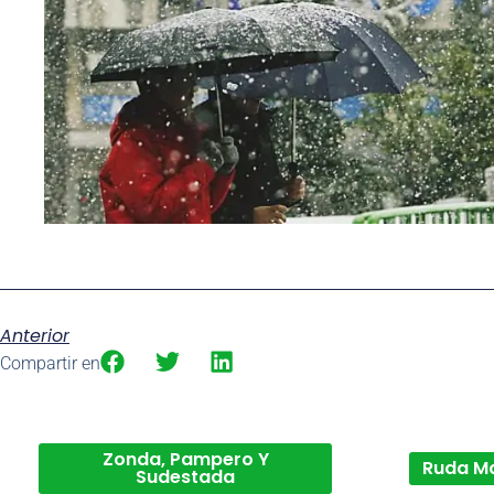
Anterior
Compartir en
Zonda, Pampero Y
Ruda M
Sudestada