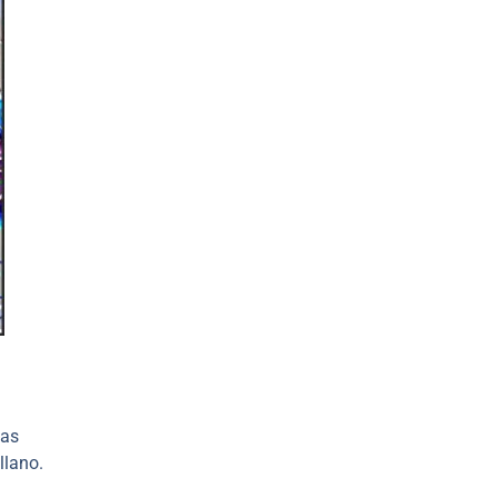
das
llano.