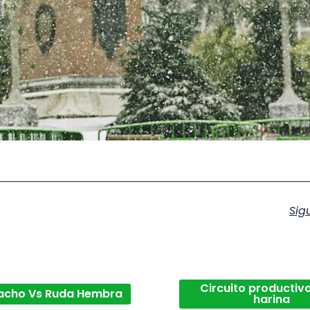
Sig
Circuito productivo
acho Vs Ruda Hembra
harina