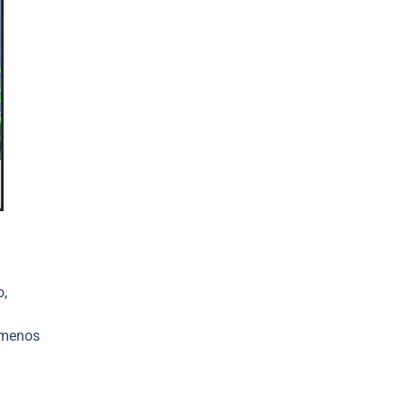
o,
 menos