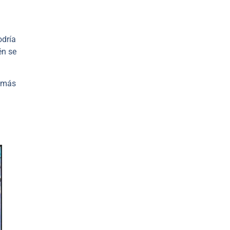
odría
én se
n más