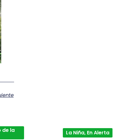
uiente
 de la
La Niña, En Alerta