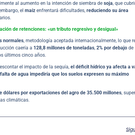
lmente al aumento en la intención de siembra de
soja
, que cubri
 embargo, el
maíz
enfrentará dificultades,
reduciendo su área
arios.
ación de retenciones: «un tributo regresivo y desigual»
as normales
, metodología aceptada internacionalmente, lo que re
ducción caería a
128,8 millones de toneladas
,
2% por debajo
de 
s últimos cinco años.
scontar el impacto de la sequía,
el déficit hídrico ya afecta a v
 falta de agua impediría que los suelos expresen su máximo
e dólares por exportaciones del agro de 35.500 millones
, supe
as climáticas.
Sig