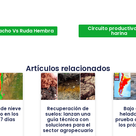
Circuito productivo
acho Vs Ruda Hembra
harina
Artículos relacionados
de nieve
Recuperación de
Bajo 
vo en los
suelos: lanzan una
helad
7 días
guía técnica con
prueba 
soluciones para el
los pr
sector agropecuario