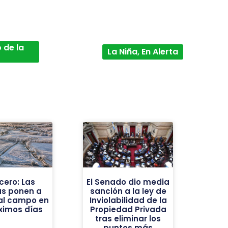
 de la
La Niña, En Alerta
cero: Las
El Senado dio media
as ponen a
sanción a la ley de
al campo en
Inviolabilidad de la
óximos días
Propiedad Privada
tras eliminar los
puntos más