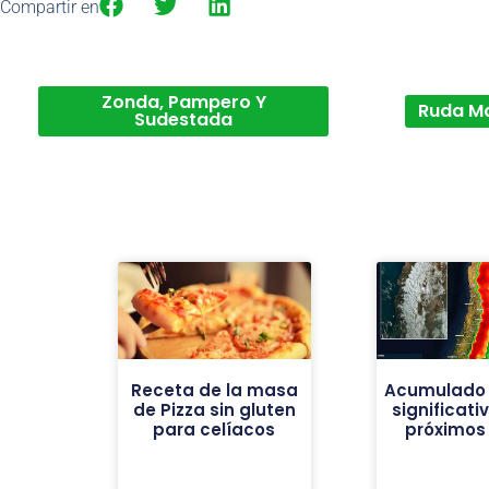
Compartir en
Zonda, Pampero Y
Ruda M
Sudestada
Receta de la masa
Acumulado 
de Pizza sin gluten
significati
para celíacos
próximos 