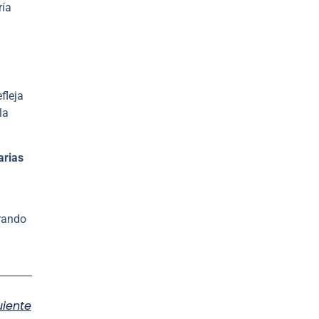
ría
fleja
la
arias
rando
uiente