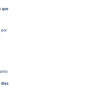
s que
 por
tanto
 días