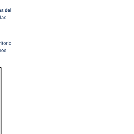
as del
las
itorio
mos