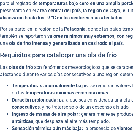
para el registro de
temperaturas bajo cero en una amplia porció
presentaron en el
área central del país, la región de Cuyo, el Li
alcanzaron hasta los -9 °C en los sectores más afectados
.
Por su parte, en la región de la
Patagonia
, donde las bajas temp
también se reportaron
valores mínimos muy extremos, con regis
una
ola de frío intensa y generalizada en casi todo el país
.
Requisitos para catalogar una ola de frío
Las
olas de frío
son fenómenos meteorológicos que se caracter
afectando durante varios días consecutivos a una región determ
Temperaturas anormalmente bajas:
se registran valores 
en las
temperaturas mínimas como máximas
.
Duración prolongada:
para que sea considerada una ola d
consecutivos
, y no tratarse solo de un descenso aislado.
Ingreso de masas de aire polar:
generalmente se produce
antárticas
, que desplaza al aire más templado.
Sensación térmica aún más baja:
la presencia de
vientos