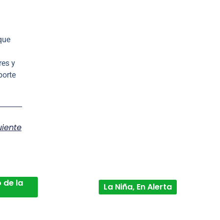
que
res y
porte
uiente
 de la
La Niña, En Alerta