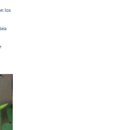
on los
 sea
e