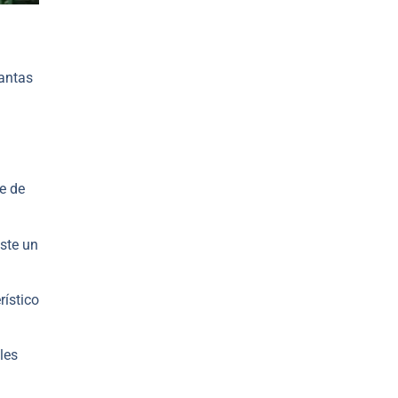
antas
e de
ste un
rístico
ales