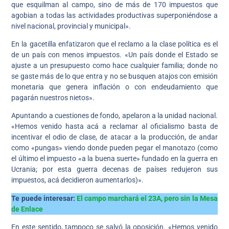
que esquilman al campo, sino de más de 170 impuestos que
agobian a todas las actividades productivas superponiéndose a
nivel nacional, provincial y municipal».
En la gacetilla enfatizaron que el reclamo a la clase política es el
de un país con menos impuestos. «Un país donde el Estado se
ajuste a un presupuesto como hace cualquier familia; donde no
se gaste más de lo que entra y no se busquen atajos con emisión
monetaria que genera inflación o con endeudamiento que
pagarán nuestros nietos».
Apuntando a cuestiones de fondo, apelaron a la unidad nacional.
«Hemos venido hasta acá a reclamar al oficialismo basta de
incentivar el odio de clase, de atacar a la producción, de andar
como «pungas» viendo donde pueden pegar el manotazo (como
el último el impuesto «a la buena suerte» fundado en la guerra en
Ucrania; por esta guerra decenas de países redujeron sus
impuestos, acá decidieron aumentarlos)».
Te puede interesar:
El campo marchará el 23A, pero sin la Mesa
de Enlace
En este sentido, tampoco se salvó la oposición. «Hemos venido